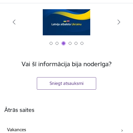
Vai šī informācija bija noderīga?
Sniegt atsauksmi
Kājene
Ātrās saites
Vakances