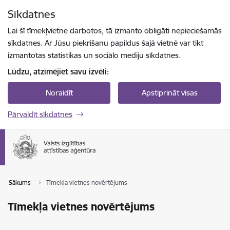
Pāriet uz lapas saturu
Sīkdatnes
Spied
lai meklētu
Enter
Lai šī tīmekļvietne darbotos, tā izmanto obligāti nepieciešamās
sīkdatnes. Ar Jūsu piekrišanu papildus šajā vietnē var tikt
izmantotas statistikas un sociālo mediju sīkdatnes.
Lūdzu, atzīmējiet savu izvēli:
Noraidīt
Apstiprināt visas
Pārvaldīt sīkdatnes
Sākums
Tīmekļa vietnes novērtējums
Tīmekļa vietnes novērtējums