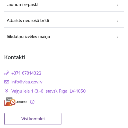
Jaunumi e-pastā
Atbalsts nedrošā brīdī
Sīkdatņu izvēles maiņa
Kontakti
+371 67814322
E-pasts:
info@viaa.gov.lv
Vaļņu iela 1 (3.-6. stāvs), Rīga, LV-1050
Visi kontakti