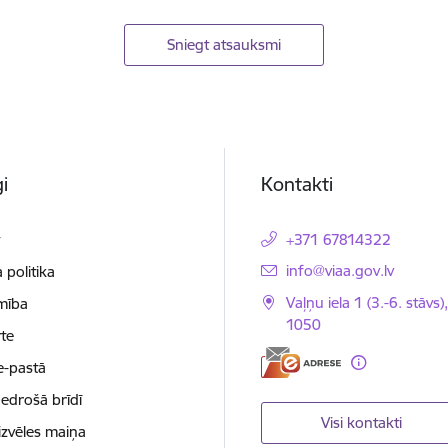
Sniegt atsauksmi
i
Kontakti
t
+371 67814322
E-pasts:
info@viaa.gov.lv
 politika
Vaļņu iela 1 (3.-6. stāvs)
mība
1050
te
e-pastā
nedrošā brīdī
Visi kontakti
izvēles maiņa