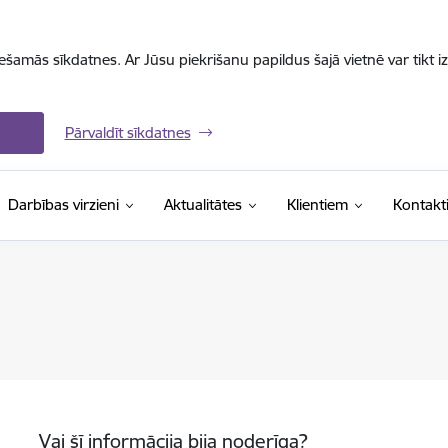
iešamās sīkdatnes. Ar Jūsu piekrišanu papildus šajā vietnē var tikt i
Pārvaldīt sīkdatnes
Darbības virzieni
Aktualitātes
Klientiem
Kontakt
Vai šī informācija bija noderīga?