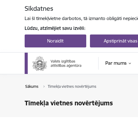
Pāriet uz lapas saturu
Sīkdatnes
Lai šī tīmekļvietne darbotos, tā izmanto obligāti nepiec
Lūdzu, atzīmējiet savu izvēli:
Noraidīt
Apstiprināt visas
Par mums
Sākums
Tīmekļa vietnes novērtējums
Tīmekļa vietnes novērtējums