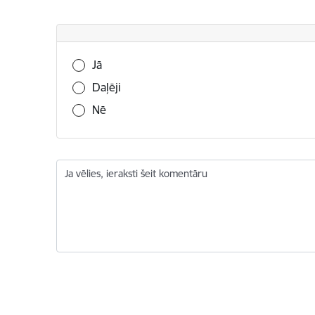
Vai šī informācija bija noderīga?
Jā
Daļēji
Nē
Ja vēlies, ieraksti šeit komentāru