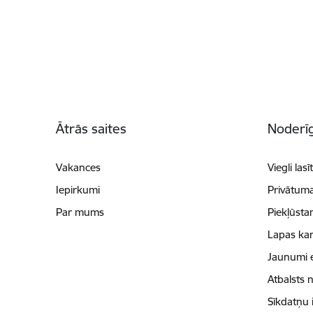
Kājene
Ātrās saites
Noderīg
Vakances
Viegli lasī
Iepirkumi
Privātuma
Par mums
Piekļūsta
Lapas kar
Jaunumi 
Atbalsts 
Sīkdatņu 