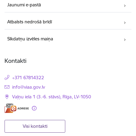
Jaunumi e-pastā
Atbalsts nedrošā brīdī
Sīkdatņu izvēles maiņa
Kontakti
+371 67814322
E-pasts:
info@viaa.gov.lv
Vaļņu iela 1 (3.-6. stāvs), Rīga, LV-1050
Visi kontakti