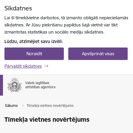
Pāriet uz lapas saturu
Sīkdatnes
Spied
lai meklētu
Enter
Lai šī tīmekļvietne darbotos, tā izmanto obligāti nepieciešamās
sīkdatnes. Ar Jūsu piekrišanu papildus šajā vietnē var tikt
izmantotas statistikas un sociālo mediju sīkdatnes.
Lūdzu, atzīmējiet savu izvēli:
Noraidīt
Apstiprināt visas
Pārvaldīt sīkdatnes
Sākums
Tīmekļa vietnes novērtējums
Tīmekļa vietnes novērtējums