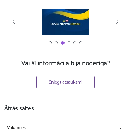
Vai šī informācija bija noderīga?
Sniegt atsauksmi
Kājene
Ātrās saites
Vakances