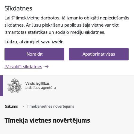
Pāriet uz lapas saturu
Sīkdatnes
Spied
lai meklētu
Enter
Lai šī tīmekļvietne darbotos, tā izmanto obligāti nepieciešamās
sīkdatnes. Ar Jūsu piekrišanu papildus šajā vietnē var tikt
izmantotas statistikas un sociālo mediju sīkdatnes.
Lūdzu, atzīmējiet savu izvēli:
Noraidīt
Apstiprināt visas
Pārvaldīt sīkdatnes
Sākums
Tīmekļa vietnes novērtējums
Tīmekļa vietnes novērtējums