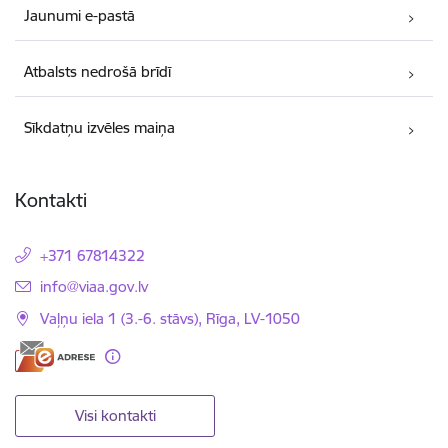
Jaunumi e-pastā
Atbalsts nedrošā brīdī
Sīkdatņu izvēles maiņa
Kontakti
+371 67814322
E-pasts:
info@viaa.gov.lv
Vaļņu iela 1 (3.-6. stāvs), Rīga, LV-1050
Visi kontakti