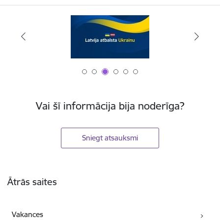
Vai šī informācija bija noderīga?
Sniegt atsauksmi
Kājene
Ātrās saites
Vakances