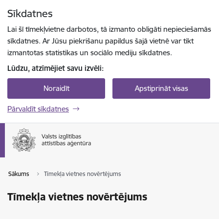
Pāriet uz lapas saturu
Sīkdatnes
Spied
lai meklētu
Enter
Lai šī tīmekļvietne darbotos, tā izmanto obligāti nepieciešamās
sīkdatnes. Ar Jūsu piekrišanu papildus šajā vietnē var tikt
izmantotas statistikas un sociālo mediju sīkdatnes.
Lūdzu, atzīmējiet savu izvēli:
Noraidīt
Apstiprināt visas
Pārvaldīt sīkdatnes
Sākums
Tīmekļa vietnes novērtējums
Tīmekļa vietnes novērtējums