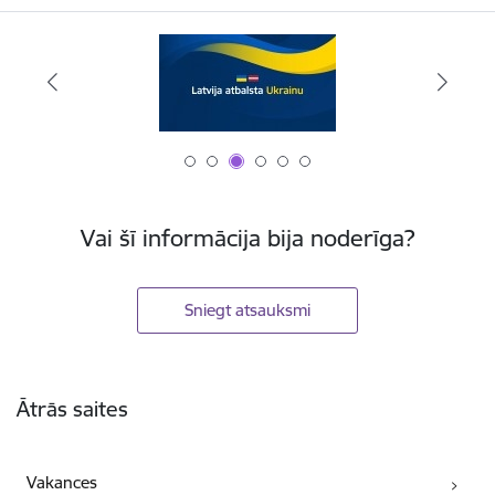
Vai šī informācija bija noderīga?
Sniegt atsauksmi
Kājene
Ātrās saites
Vakances