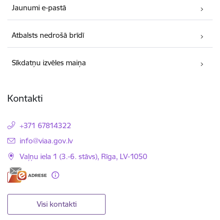
Jaunumi e-pastā
Atbalsts nedrošā brīdī
Sīkdatņu izvēles maiņa
Kontakti
+371 67814322
E-pasts:
info@viaa.gov.lv
Vaļņu iela 1 (3.-6. stāvs), Rīga, LV-1050
Visi kontakti