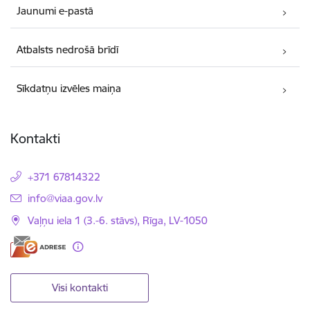
Jaunumi e-pastā
Atbalsts nedrošā brīdī
Sīkdatņu izvēles maiņa
Kontakti
+371 67814322
E-pasts:
info@viaa.gov.lv
Vaļņu iela 1 (3.-6. stāvs), Rīga, LV-1050
Visi kontakti