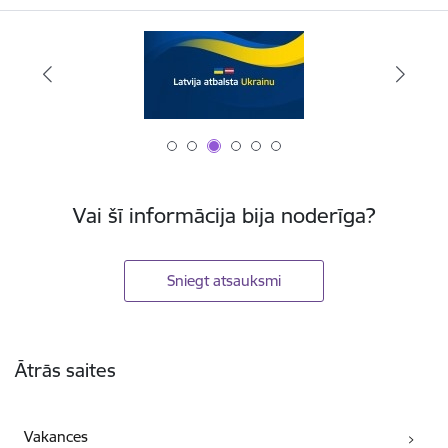
Vai šī informācija bija noderīga?
Sniegt atsauksmi
Kājene
Ātrās saites
Vakances