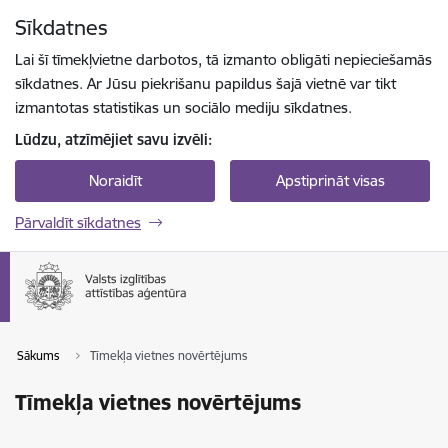
Pāriet uz lapas saturu
Sīkdatnes
Spied
lai meklētu
Enter
Lai šī tīmekļvietne darbotos, tā izmanto obligāti nepieciešamās
sīkdatnes. Ar Jūsu piekrišanu papildus šajā vietnē var tikt
izmantotas statistikas un sociālo mediju sīkdatnes.
Lūdzu, atzīmējiet savu izvēli:
Noraidīt
Apstiprināt visas
Pārvaldīt sīkdatnes
Sākums
Tīmekļa vietnes novērtējums
Tīmekļa vietnes novērtējums