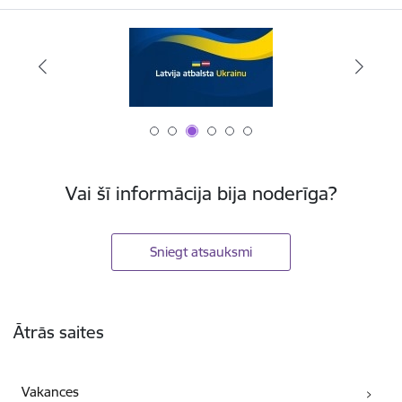
Vai šī informācija bija noderīga?
Sniegt atsauksmi
Kājene
Ātrās saites
Vakances