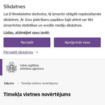
Pāriet uz lapas saturu
Sīkdatnes
Spied
lai meklētu
Enter
Lai šī tīmekļvietne darbotos, tā izmanto obligāti nepieciešamās
sīkdatnes. Ar Jūsu piekrišanu papildus šajā vietnē var tikt
izmantotas statistikas un sociālo mediju sīkdatnes.
Lūdzu, atzīmējiet savu izvēli:
Noraidīt
Apstiprināt visas
Pārvaldīt sīkdatnes
Sākums
Tīmekļa vietnes novērtējums
Tīmekļa vietnes novērtējums