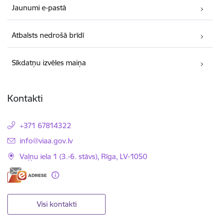
Jaunumi e-pastā
Atbalsts nedrošā brīdī
Sīkdatņu izvēles maiņa
Kontakti
+371 67814322
E-pasts:
info@viaa.gov.lv
Vaļņu iela 1 (3.-6. stāvs), Rīga, LV-1050
Visi kontakti