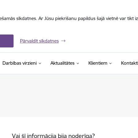
iešamās sīkdatnes. Ar Jūsu piekrišanu papildus šajā vietnē var tikt i
Pārvaldīt sīkdatnes
Darbības virzieni
Aktualitātes
Klientiem
Kontakt
Vai šī informācija bija noderīga?