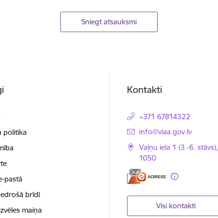
Sniegt atsauksmi
i
Kontakti
t
+371 67814322
E-pasts:
info@viaa.gov.lv
 politika
Vaļņu iela 1 (3.-6. stāvs)
mība
1050
te
e-pastā
nedrošā brīdī
Visi kontakti
izvēles maiņa