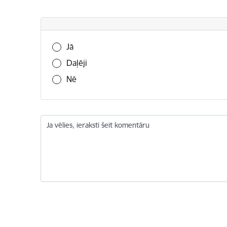
Vai šī informācija bija noderīga?
Jā
Daļēji
Nē
Ja vēlies, ieraksti šeit komentāru