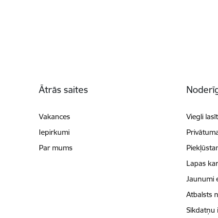
Kājene
Ātrās saites
Noderīg
Vakances
Viegli lasī
Iepirkumi
Privātuma
Par mums
Piekļūsta
Lapas kar
Jaunumi 
Atbalsts 
Sīkdatņu 