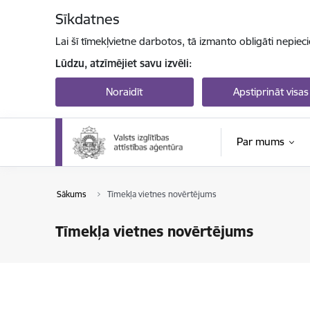
Pāriet uz lapas saturu
Sīkdatnes
Lai šī tīmekļvietne darbotos, tā izmanto obligāti nepiec
Lūdzu, atzīmējiet savu izvēli:
Noraidīt
Apstiprināt visas
Par mums
Sākums
Tīmekļa vietnes novērtējums
Tīmekļa vietnes novērtējums