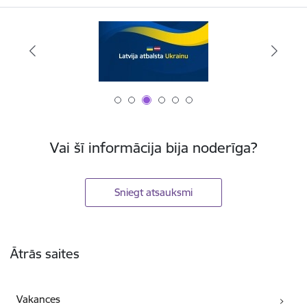
Vai šī informācija bija noderīga?
Sniegt atsauksmi
Kājene
Ātrās saites
Vakances