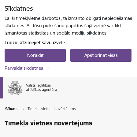
Pāriet uz lapas saturu
Sīkdatnes
Spied
lai meklētu
Enter
Lai šī tīmekļvietne darbotos, tā izmanto obligāti nepieciešamās
sīkdatnes. Ar Jūsu piekrišanu papildus šajā vietnē var tikt
izmantotas statistikas un sociālo mediju sīkdatnes.
Lūdzu, atzīmējiet savu izvēli:
Noraidīt
Apstiprināt visas
Pārvaldīt sīkdatnes
Sākums
Tīmekļa vietnes novērtējums
Tīmekļa vietnes novērtējums