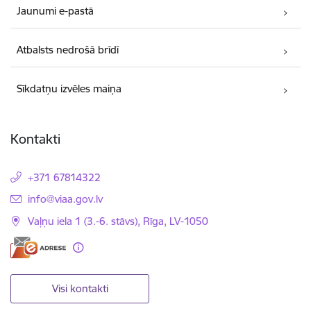
Jaunumi e-pastā
Atbalsts nedrošā brīdī
Sīkdatņu izvēles maiņa
Kontakti
+371 67814322
E-pasts:
info@viaa.gov.lv
Vaļņu iela 1 (3.-6. stāvs), Rīga, LV-1050
Visi kontakti