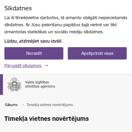
Pāriet uz lapas saturu
Sīkdatnes
Spied
lai meklētu
Enter
Lai šī tīmekļvietne darbotos, tā izmanto obligāti nepieciešamās
sīkdatnes. Ar Jūsu piekrišanu papildus šajā vietnē var tikt
izmantotas statistikas un sociālo mediju sīkdatnes.
Lūdzu, atzīmējiet savu izvēli:
Noraidīt
Apstiprināt visas
Pārvaldīt sīkdatnes
Sākums
Tīmekļa vietnes novērtējums
Tīmekļa vietnes novērtējums