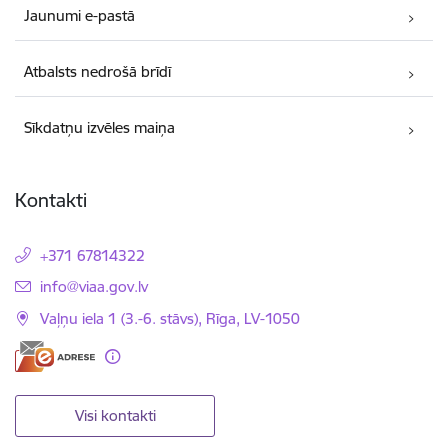
Jaunumi e-pastā
Atbalsts nedrošā brīdī
Sīkdatņu izvēles maiņa
Kontakti
+371 67814322
E-pasts:
info@viaa.gov.lv
Vaļņu iela 1 (3.-6. stāvs), Rīga, LV-1050
Visi kontakti