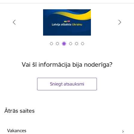
Vai šī informācija bija noderīga?
Sniegt atsauksmi
Kājene
Ātrās saites
Vakances