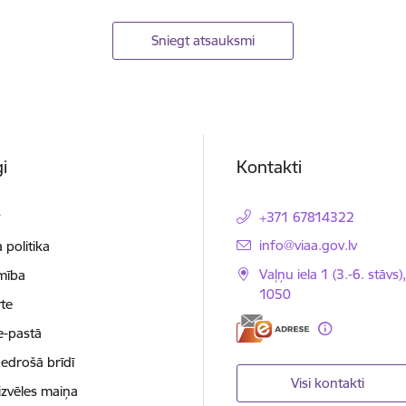
Sniegt atsauksmi
i
Kontakti
t
+371 67814322
E-pasts:
info@viaa.gov.lv
 politika
Vaļņu iela 1 (3.-6. stāvs)
mība
1050
te
e-pastā
nedrošā brīdī
Visi kontakti
izvēles maiņa