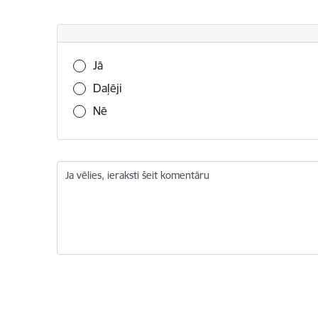
Vai šī informācija bija noderīga?
Jā
Daļēji
Nē
Ja vēlies, ieraksti šeit komentāru