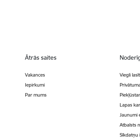
Kājene
Ātrās saites
Noderīg
Vakances
Viegli lasī
Iepirkumi
Privātuma
Par mums
Piekļūsta
Lapas kar
Jaunumi 
Atbalsts 
Sīkdatņu 