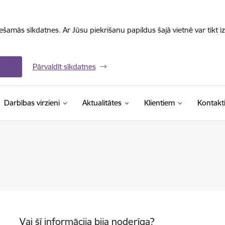
iešamās sīkdatnes. Ar Jūsu piekrišanu papildus šajā vietnē var tikt i
Pārvaldīt sīkdatnes
Darbības virzieni
Aktualitātes
Klientiem
Kontakt
Vai šī informācija bija noderīga?