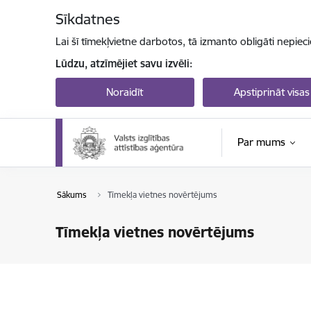
Pāriet uz lapas saturu
Sīkdatnes
Lai šī tīmekļvietne darbotos, tā izmanto obligāti nepiec
Lūdzu, atzīmējiet savu izvēli:
Noraidīt
Apstiprināt visas
Par mums
Sākums
Tīmekļa vietnes novērtējums
Tīmekļa vietnes novērtējums