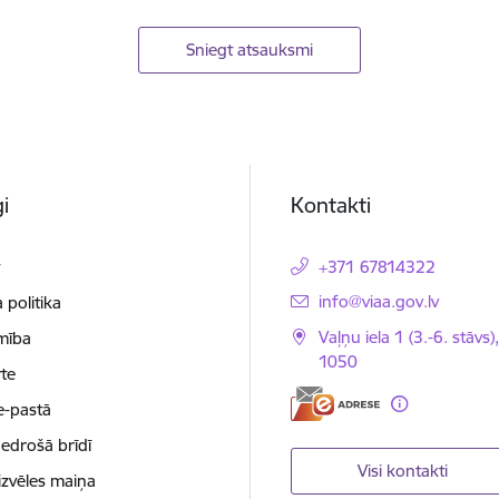
Sniegt atsauksmi
i
Kontakti
t
+371 67814322
E-pasts:
info@viaa.gov.lv
 politika
Vaļņu iela 1 (3.-6. stāvs)
mība
1050
te
e-pastā
nedrošā brīdī
Visi kontakti
izvēles maiņa