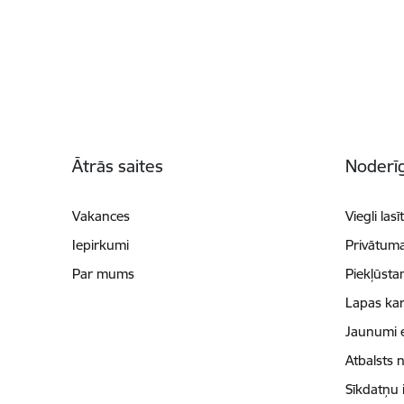
Kājene
Ātrās saites
Noderīg
Vakances
Viegli lasī
Iepirkumi
Privātuma
Par mums
Piekļūsta
Lapas kar
Jaunumi 
Atbalsts 
Sīkdatņu 