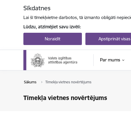
Pāriet uz lapas saturu
Sīkdatnes
Lai šī tīmekļvietne darbotos, tā izmanto obligāti nepiec
Lūdzu, atzīmējiet savu izvēli:
Noraidīt
Apstiprināt visas
Par mums
Sākums
Tīmekļa vietnes novērtējums
Tīmekļa vietnes novērtējums