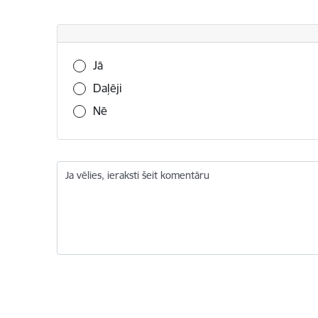
Vai šī informācija bija noderīga?
Jā
Daļēji
Nē
Ja vēlies, ieraksti šeit komentāru