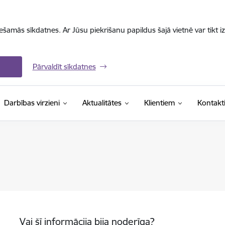
iešamās sīkdatnes. Ar Jūsu piekrišanu papildus šajā vietnē var tikt i
Pārvaldīt sīkdatnes
Darbības virzieni
Aktualitātes
Klientiem
Kontakt
Vai šī informācija bija noderīga?