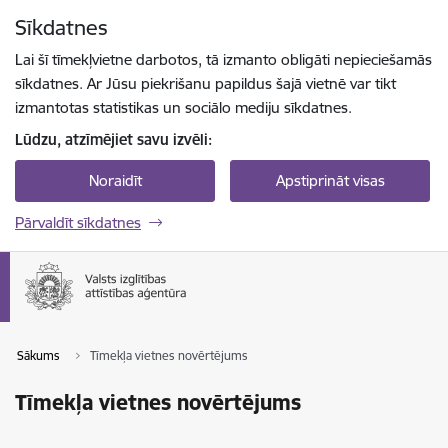
Pāriet uz lapas saturu
Sīkdatnes
Spied
lai meklētu
Enter
Lai šī tīmekļvietne darbotos, tā izmanto obligāti nepieciešamās
sīkdatnes. Ar Jūsu piekrišanu papildus šajā vietnē var tikt
izmantotas statistikas un sociālo mediju sīkdatnes.
Lūdzu, atzīmējiet savu izvēli:
Noraidīt
Apstiprināt visas
Pārvaldīt sīkdatnes
Sākums
Tīmekļa vietnes novērtējums
Tīmekļa vietnes novērtējums