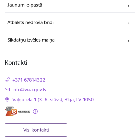
Jaunumi e-pastā
Atbalsts nedrošā brīdī
Sīkdatņu izvēles maiņa
Kontakti
+371 67814322
E-pasts:
info@viaa.gov.lv
Vaļņu iela 1 (3.-6. stāvs), Rīga, LV-1050
Visi kontakti