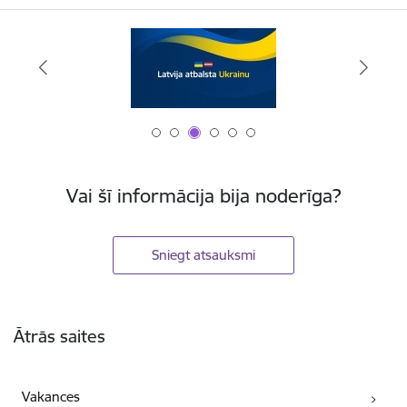
Vai šī informācija bija noderīga?
Sniegt atsauksmi
Kājene
Ātrās saites
Vakances