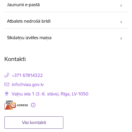
Jaunumi e-pastā
Atbalsts nedrošā brīdī
Sīkdatņu izvēles maiņa
Kontakti
+371 67814322
E-pasts:
info@viaa.gov.lv
Vaļņu iela 1 (3.-6. stāvs), Rīga, LV-1050
Visi kontakti