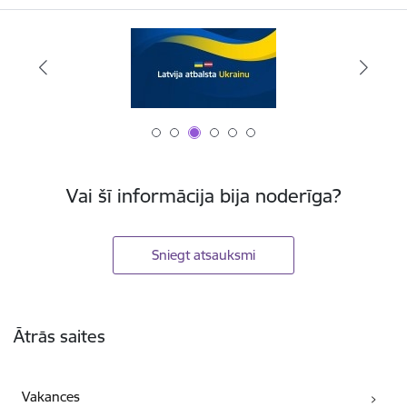
Vai šī informācija bija noderīga?
Sniegt atsauksmi
Kājene
Ātrās saites
Vakances