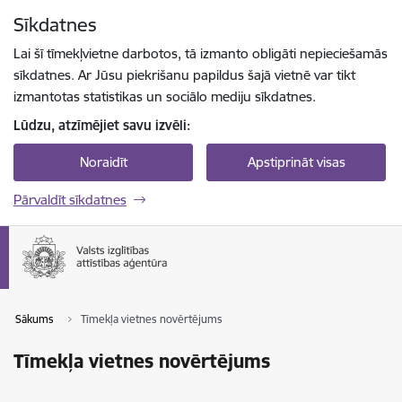
Pāriet uz lapas saturu
Sīkdatnes
Spied
lai meklētu
Enter
Lai šī tīmekļvietne darbotos, tā izmanto obligāti nepieciešamās
sīkdatnes. Ar Jūsu piekrišanu papildus šajā vietnē var tikt
izmantotas statistikas un sociālo mediju sīkdatnes.
Lūdzu, atzīmējiet savu izvēli:
Noraidīt
Apstiprināt visas
Pārvaldīt sīkdatnes
Sākums
Tīmekļa vietnes novērtējums
Tīmekļa vietnes novērtējums