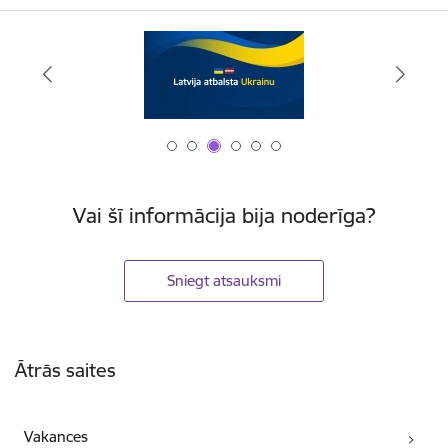
Vai šī informācija bija noderīga?
Sniegt atsauksmi
Kājene
Ātrās saites
Vakances