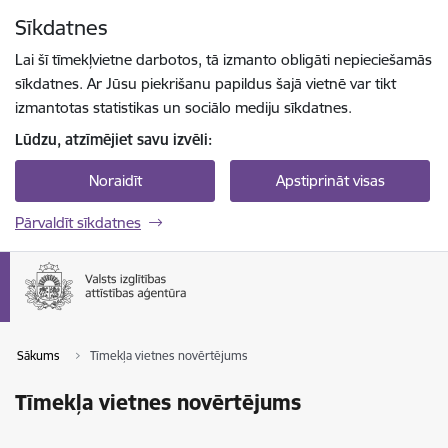
Pāriet uz lapas saturu
Sīkdatnes
Spied
lai meklētu
Enter
Lai šī tīmekļvietne darbotos, tā izmanto obligāti nepieciešamās
sīkdatnes. Ar Jūsu piekrišanu papildus šajā vietnē var tikt
izmantotas statistikas un sociālo mediju sīkdatnes.
Lūdzu, atzīmējiet savu izvēli:
Noraidīt
Apstiprināt visas
Pārvaldīt sīkdatnes
Sākums
Tīmekļa vietnes novērtējums
Tīmekļa vietnes novērtējums