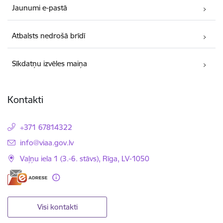
Jaunumi e-pastā
Atbalsts nedrošā brīdī
Sīkdatņu izvēles maiņa
Kontakti
+371 67814322
E-pasts:
info@viaa.gov.lv
Vaļņu iela 1 (3.-6. stāvs), Rīga, LV-1050
Visi kontakti