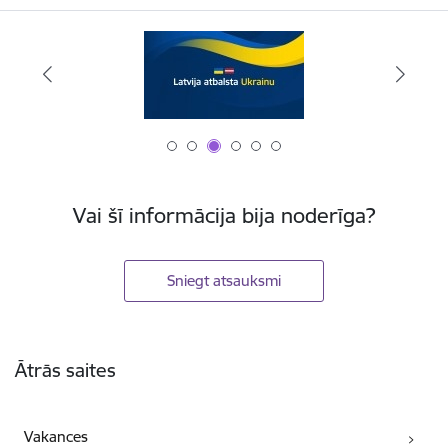
Vai šī informācija bija noderīga?
Sniegt atsauksmi
Kājene
Ātrās saites
Vakances