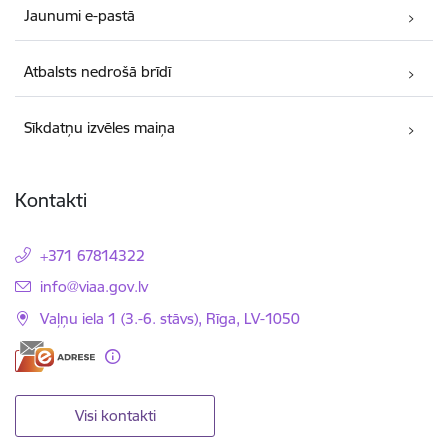
Jaunumi e-pastā
Atbalsts nedrošā brīdī
Sīkdatņu izvēles maiņa
Kontakti
+371 67814322
E-pasts:
info@viaa.gov.lv
Vaļņu iela 1 (3.-6. stāvs), Rīga, LV-1050
Visi kontakti