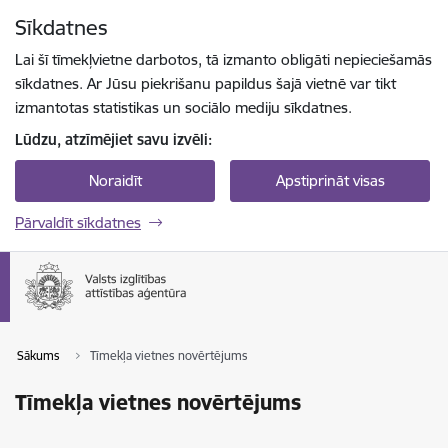
Pāriet uz lapas saturu
Sīkdatnes
Spied
lai meklētu
Enter
Lai šī tīmekļvietne darbotos, tā izmanto obligāti nepieciešamās
sīkdatnes. Ar Jūsu piekrišanu papildus šajā vietnē var tikt
izmantotas statistikas un sociālo mediju sīkdatnes.
Lūdzu, atzīmējiet savu izvēli:
Noraidīt
Apstiprināt visas
Pārvaldīt sīkdatnes
Sākums
Tīmekļa vietnes novērtējums
Tīmekļa vietnes novērtējums