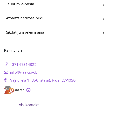
Jaunumi e-pastā
Atbalsts nedrošā brīdī
Sīkdatņu izvēles maiņa
Kontakti
+371 67814322
E-pasts:
info@viaa.gov.lv
Vaļņu iela 1 (3.-6. stāvs), Rīga, LV-1050
Visi kontakti