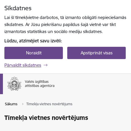
Pāriet uz lapas saturu
Sīkdatnes
Spied
lai meklētu
Enter
Lai šī tīmekļvietne darbotos, tā izmanto obligāti nepieciešamās
sīkdatnes. Ar Jūsu piekrišanu papildus šajā vietnē var tikt
izmantotas statistikas un sociālo mediju sīkdatnes.
Lūdzu, atzīmējiet savu izvēli:
Noraidīt
Apstiprināt visas
Pārvaldīt sīkdatnes
Sākums
Tīmekļa vietnes novērtējums
Tīmekļa vietnes novērtējums