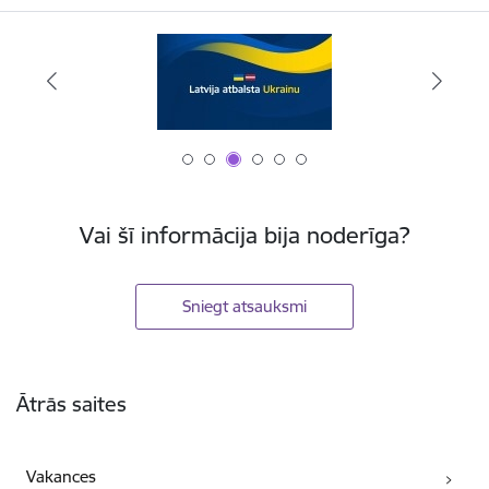
Vai šī informācija bija noderīga?
Sniegt atsauksmi
Kājene
Ātrās saites
Vakances