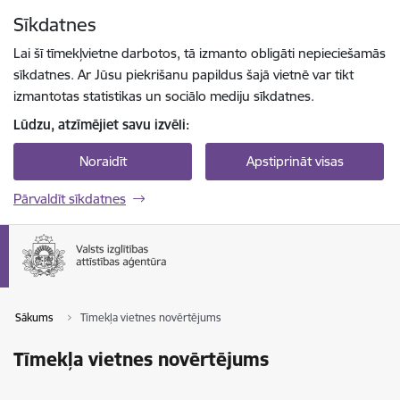
Pāriet uz lapas saturu
Sīkdatnes
Spied
lai meklētu
Enter
Lai šī tīmekļvietne darbotos, tā izmanto obligāti nepieciešamās
sīkdatnes. Ar Jūsu piekrišanu papildus šajā vietnē var tikt
izmantotas statistikas un sociālo mediju sīkdatnes.
Lūdzu, atzīmējiet savu izvēli:
Noraidīt
Apstiprināt visas
Pārvaldīt sīkdatnes
Sākums
Tīmekļa vietnes novērtējums
Tīmekļa vietnes novērtējums