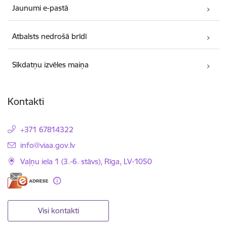
Jaunumi e-pastā
Atbalsts nedrošā brīdī
Sīkdatņu izvēles maiņa
Kontakti
+371 67814322
E-pasts:
info@viaa.gov.lv
Vaļņu iela 1 (3.-6. stāvs), Rīga, LV-1050
Visi kontakti