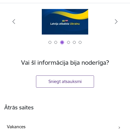
Vai šī informācija bija noderīga?
Sniegt atsauksmi
Kājene
Ātrās saites
Vakances