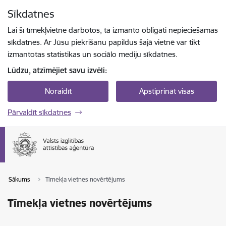
Pāriet uz lapas saturu
Sīkdatnes
Spied
lai meklētu
Enter
Lai šī tīmekļvietne darbotos, tā izmanto obligāti nepieciešamās
sīkdatnes. Ar Jūsu piekrišanu papildus šajā vietnē var tikt
izmantotas statistikas un sociālo mediju sīkdatnes.
Lūdzu, atzīmējiet savu izvēli:
Noraidīt
Apstiprināt visas
Pārvaldīt sīkdatnes
Sākums
Tīmekļa vietnes novērtējums
Tīmekļa vietnes novērtējums