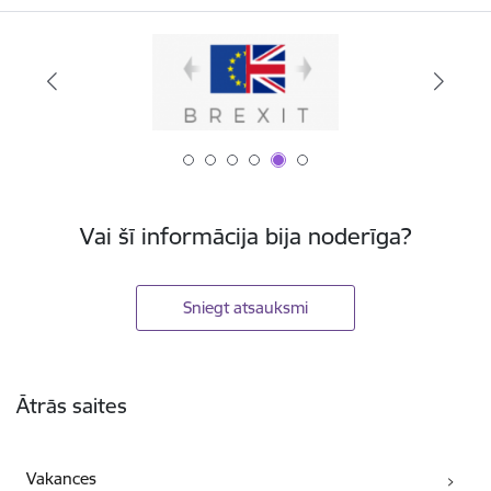
Vai šī informācija bija noderīga?
Sniegt atsauksmi
Kājene
Ātrās saites
Vakances