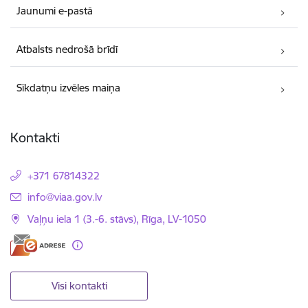
Jaunumi e-pastā
Atbalsts nedrošā brīdī
Sīkdatņu izvēles maiņa
Kontakti
+371 67814322
E-pasts:
info@viaa.gov.lv
Vaļņu iela 1 (3.-6. stāvs), Rīga, LV-1050
Visi kontakti