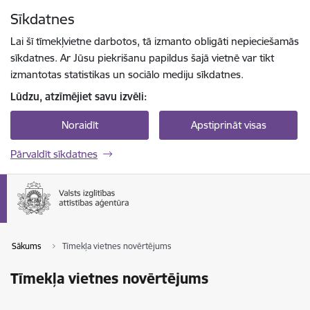
Pāriet uz lapas saturu
Sīkdatnes
Spied
lai meklētu
Enter
Lai šī tīmekļvietne darbotos, tā izmanto obligāti nepieciešamās
sīkdatnes. Ar Jūsu piekrišanu papildus šajā vietnē var tikt
izmantotas statistikas un sociālo mediju sīkdatnes.
Lūdzu, atzīmējiet savu izvēli:
Noraidīt
Apstiprināt visas
Pārvaldīt sīkdatnes
Sākums
Tīmekļa vietnes novērtējums
Tīmekļa vietnes novērtējums