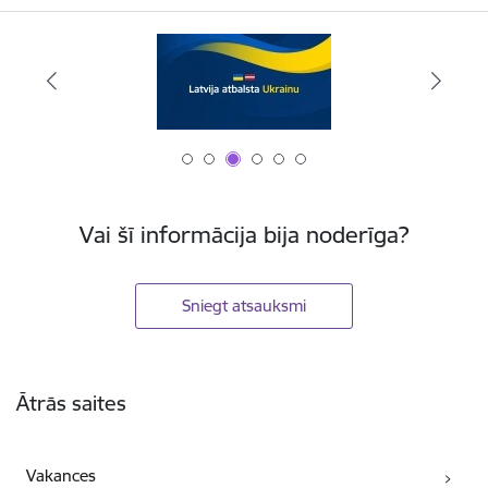
Vai šī informācija bija noderīga?
Sniegt atsauksmi
Kājene
Ātrās saites
Vakances