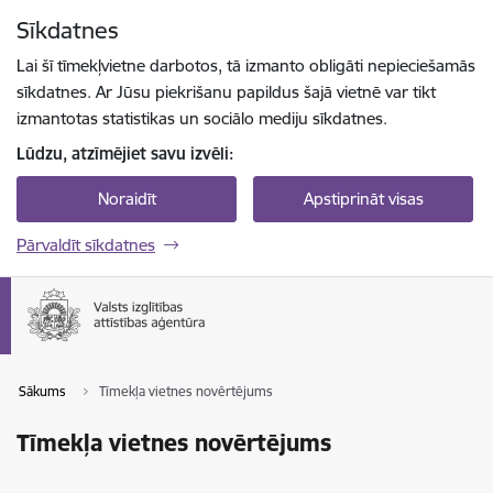
Pāriet uz lapas saturu
Sīkdatnes
Spied
lai meklētu
Enter
Lai šī tīmekļvietne darbotos, tā izmanto obligāti nepieciešamās
sīkdatnes. Ar Jūsu piekrišanu papildus šajā vietnē var tikt
izmantotas statistikas un sociālo mediju sīkdatnes.
Lūdzu, atzīmējiet savu izvēli:
Noraidīt
Apstiprināt visas
Pārvaldīt sīkdatnes
Sākums
Tīmekļa vietnes novērtējums
Tīmekļa vietnes novērtējums