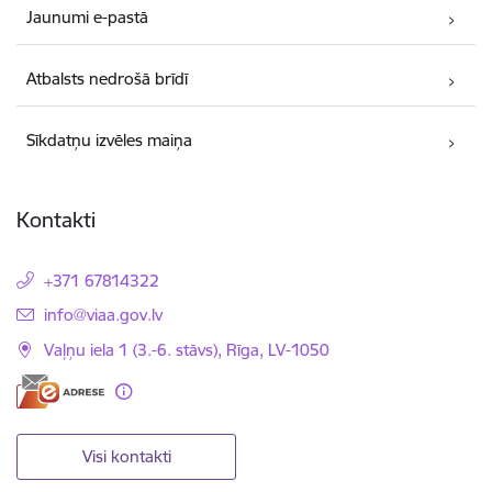
Jaunumi e-pastā
Atbalsts nedrošā brīdī
Sīkdatņu izvēles maiņa
Kontakti
+371 67814322
E-pasts:
info@viaa.gov.lv
Vaļņu iela 1 (3.-6. stāvs), Rīga, LV-1050
Visi kontakti