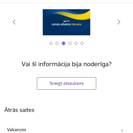
Vai šī informācija bija noderīga?
Sniegt atsauksmi
Kājene
Ātrās saites
Vakances