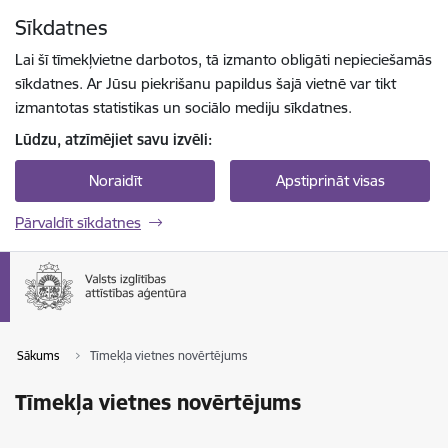
Pāriet uz lapas saturu
Sīkdatnes
Spied
lai meklētu
Enter
Lai šī tīmekļvietne darbotos, tā izmanto obligāti nepieciešamās
sīkdatnes. Ar Jūsu piekrišanu papildus šajā vietnē var tikt
izmantotas statistikas un sociālo mediju sīkdatnes.
Lūdzu, atzīmējiet savu izvēli:
Noraidīt
Apstiprināt visas
Pārvaldīt sīkdatnes
Sākums
Tīmekļa vietnes novērtējums
Tīmekļa vietnes novērtējums