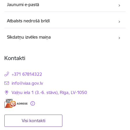
Jaunumi e-pastā
Atbalsts nedrošā brīdī
Sīkdatņu izvēles maiņa
Kontakti
+371 67814322
E-pasts:
info@viaa.gov.lv
Vaļņu iela 1 (3.-6. stāvs), Rīga, LV-1050
Visi kontakti