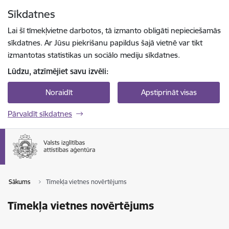
Pāriet uz lapas saturu
Sīkdatnes
Spied
lai meklētu
Enter
Lai šī tīmekļvietne darbotos, tā izmanto obligāti nepieciešamās
sīkdatnes. Ar Jūsu piekrišanu papildus šajā vietnē var tikt
izmantotas statistikas un sociālo mediju sīkdatnes.
Lūdzu, atzīmējiet savu izvēli:
Noraidīt
Apstiprināt visas
Pārvaldīt sīkdatnes
Sākums
Tīmekļa vietnes novērtējums
Tīmekļa vietnes novērtējums