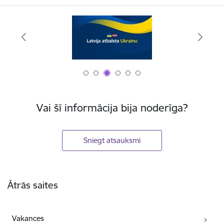
Vai šī informācija bija noderīga?
Sniegt atsauksmi
Kājene
Ātrās saites
Vakances