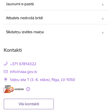
Jaunumi e-pastā
Atbalsts nedrošā brīdī
Sīkdatņu izvēles maiņa
Kontakti
+371 67814322
E-pasts:
info@viaa.gov.lv
Vaļņu iela 1 (3.-6. stāvs), Rīga, LV-1050
Visi kontakti