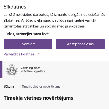
Pāriet uz lapas saturu
Sīkdatnes
Spied
lai meklētu
Enter
Lai šī tīmekļvietne darbotos, tā izmanto obligāti nepieciešamās
sīkdatnes. Ar Jūsu piekrišanu papildus šajā vietnē var tikt
izmantotas statistikas un sociālo mediju sīkdatnes.
Lūdzu, atzīmējiet savu izvēli:
Noraidīt
Apstiprināt visas
Pārvaldīt sīkdatnes
Sākums
Tīmekļa vietnes novērtējums
Tīmekļa vietnes novērtējums