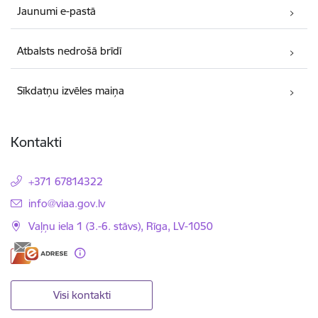
Jaunumi e-pastā
Atbalsts nedrošā brīdī
Sīkdatņu izvēles maiņa
Kontakti
+371 67814322
E-pasts:
info@viaa.gov.lv
Vaļņu iela 1 (3.-6. stāvs), Rīga, LV-1050
Visi kontakti