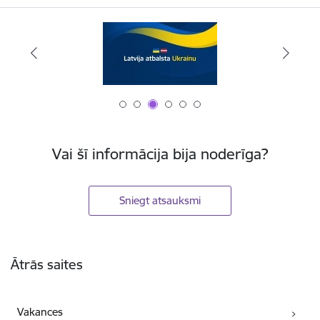
Vai šī informācija bija noderīga?
Sniegt atsauksmi
Kājene
Ātrās saites
Vakances