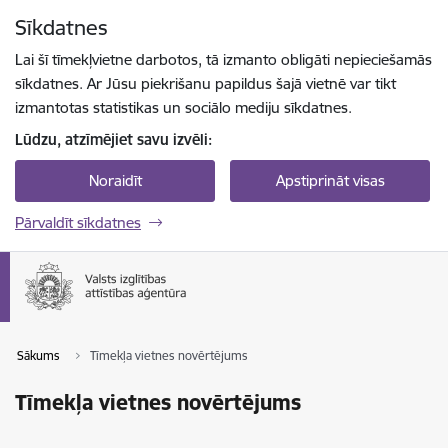
Pāriet uz lapas saturu
Sīkdatnes
Spied
lai meklētu
Enter
Lai šī tīmekļvietne darbotos, tā izmanto obligāti nepieciešamās
sīkdatnes. Ar Jūsu piekrišanu papildus šajā vietnē var tikt
izmantotas statistikas un sociālo mediju sīkdatnes.
Lūdzu, atzīmējiet savu izvēli:
Noraidīt
Apstiprināt visas
Pārvaldīt sīkdatnes
Sākums
Tīmekļa vietnes novērtējums
Tīmekļa vietnes novērtējums