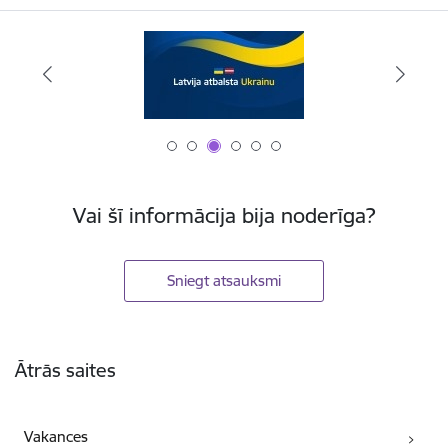
Vai šī informācija bija noderīga?
Sniegt atsauksmi
Kājene
Ātrās saites
Vakances