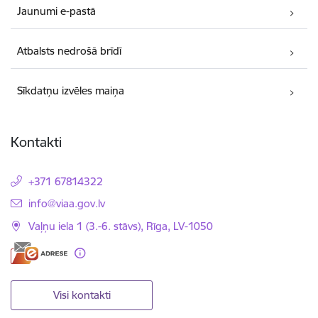
Jaunumi e-pastā
Atbalsts nedrošā brīdī
Sīkdatņu izvēles maiņa
Kontakti
+371 67814322
E-pasts:
info@viaa.gov.lv
Vaļņu iela 1 (3.-6. stāvs), Rīga, LV-1050
Visi kontakti