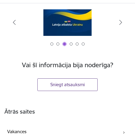
Vai šī informācija bija noderīga?
Sniegt atsauksmi
Kājene
Ātrās saites
Vakances