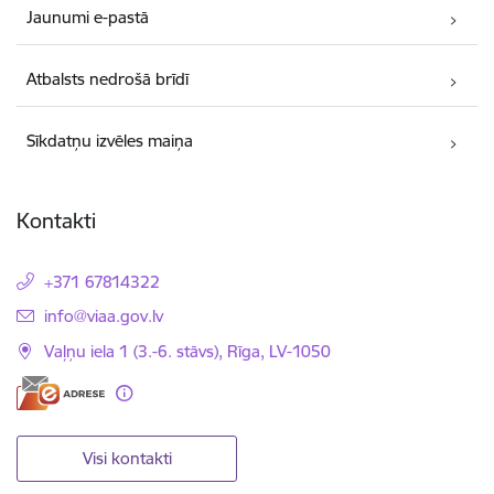
Jaunumi e-pastā
Atbalsts nedrošā brīdī
Sīkdatņu izvēles maiņa
Kontakti
+371 67814322
E-pasts:
info@viaa.gov.lv
Vaļņu iela 1 (3.-6. stāvs), Rīga, LV-1050
Visi kontakti