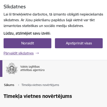
Pāriet uz lapas saturu
Sīkdatnes
Spied
lai meklētu
Enter
Lai šī tīmekļvietne darbotos, tā izmanto obligāti nepieciešamās
sīkdatnes. Ar Jūsu piekrišanu papildus šajā vietnē var tikt
izmantotas statistikas un sociālo mediju sīkdatnes.
Lūdzu, atzīmējiet savu izvēli:
Noraidīt
Apstiprināt visas
Pārvaldīt sīkdatnes
Sākums
Tīmekļa vietnes novērtējums
Tīmekļa vietnes novērtējums