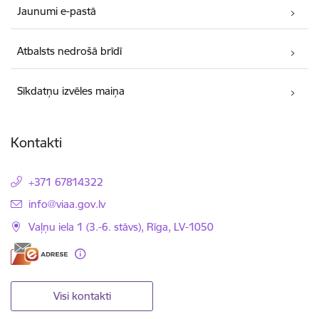
Jaunumi e-pastā
Atbalsts nedrošā brīdī
Sīkdatņu izvēles maiņa
Kontakti
+371 67814322
E-pasts:
info@viaa.gov.lv
Vaļņu iela 1 (3.-6. stāvs), Rīga, LV-1050
Visi kontakti