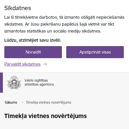
Pāriet uz lapas saturu
Sīkdatnes
Spied
lai meklētu
Enter
Lai šī tīmekļvietne darbotos, tā izmanto obligāti nepieciešamās
sīkdatnes. Ar Jūsu piekrišanu papildus šajā vietnē var tikt
izmantotas statistikas un sociālo mediju sīkdatnes.
Lūdzu, atzīmējiet savu izvēli:
Noraidīt
Apstiprināt visas
Pārvaldīt sīkdatnes
Sākums
Tīmekļa vietnes novērtējums
Tīmekļa vietnes novērtējums