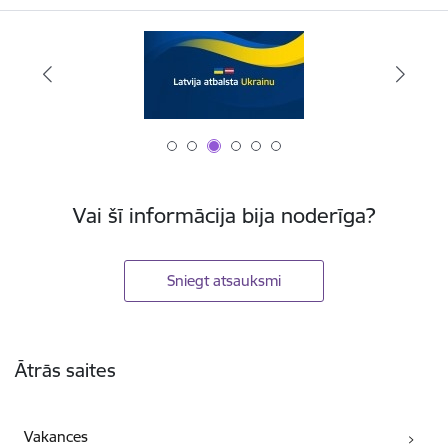
Vai šī informācija bija noderīga?
Sniegt atsauksmi
Kājene
Ātrās saites
Vakances