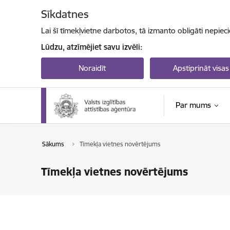
Pāriet uz lapas saturu
Sīkdatnes
Lai šī tīmekļvietne darbotos, tā izmanto obligāti nepiec
Lūdzu, atzīmējiet savu izvēli:
Noraidīt
Apstiprināt visas
Par mums
Sākums
Tīmekļa vietnes novērtējums
Tīmekļa vietnes novērtējums