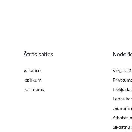
Kājene
Ātrās saites
Noderīg
Vakances
Viegli lasī
Iepirkumi
Privātuma
Par mums
Piekļūsta
Lapas kar
Jaunumi 
Atbalsts 
Sīkdatņu 