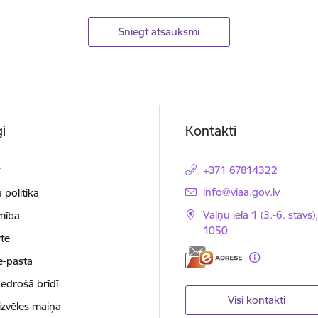
Sniegt atsauksmi
i
Kontakti
t
+371 67814322
E-pasts:
info@viaa.gov.lv
 politika
Vaļņu iela 1 (3.-6. stāvs)
mība
1050
te
e-pastā
nedrošā brīdī
Visi kontakti
izvēles maiņa