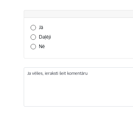
Vai šī informācija bija noderīga?
Jā
Daļēji
Nē
Ja vēlies, ieraksti šeit komentāru