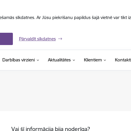
iešamās sīkdatnes. Ar Jūsu piekrišanu papildus šajā vietnē var tikt i
Pārvaldīt sīkdatnes
Darbības virzieni
Aktualitātes
Klientiem
Kontakt
Vai šī informācija bija noderīga?