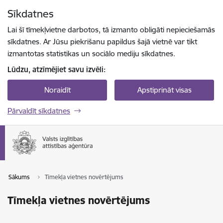
Pāriet uz lapas saturu
Sīkdatnes
Spied
lai meklētu
Enter
Lai šī tīmekļvietne darbotos, tā izmanto obligāti nepieciešamās
sīkdatnes. Ar Jūsu piekrišanu papildus šajā vietnē var tikt
izmantotas statistikas un sociālo mediju sīkdatnes.
Lūdzu, atzīmējiet savu izvēli:
Noraidīt
Apstiprināt visas
Pārvaldīt sīkdatnes
Sākums
Tīmekļa vietnes novērtējums
Tīmekļa vietnes novērtējums