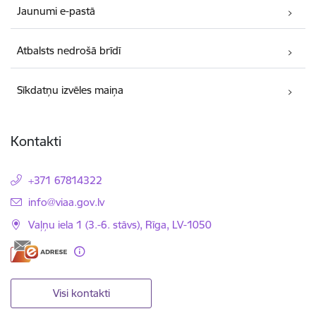
Jaunumi e-pastā
Atbalsts nedrošā brīdī
Sīkdatņu izvēles maiņa
Kontakti
+371 67814322
E-pasts:
info@viaa.gov.lv
Vaļņu iela 1 (3.-6. stāvs), Rīga, LV-1050
Visi kontakti