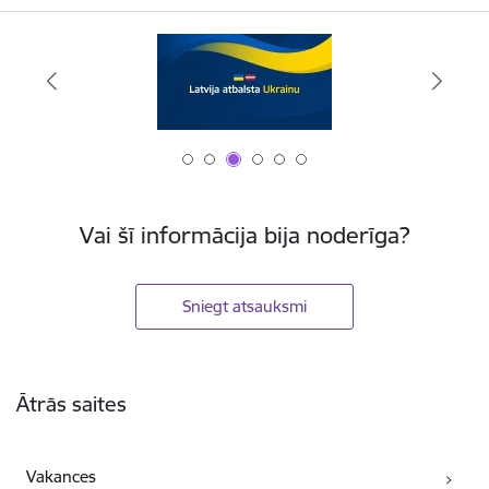
Vai šī informācija bija noderīga?
Sniegt atsauksmi
Kājene
Ātrās saites
Vakances