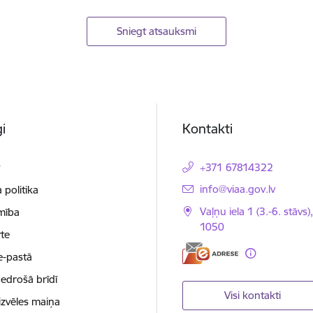
Sniegt atsauksmi
i
Kontakti
t
+371 67814322
E-pasts:
info@viaa.gov.lv
 politika
Vaļņu iela 1 (3.-6. stāvs)
mība
1050
te
e-pastā
nedrošā brīdī
Visi kontakti
izvēles maiņa