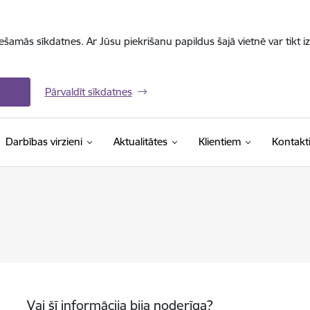
iešamās sīkdatnes. Ar Jūsu piekrišanu papildus šajā vietnē var tikt i
Pārvaldīt sīkdatnes
Darbības virzieni
Aktualitātes
Klientiem
Kontakt
Vai šī informācija bija noderīga?