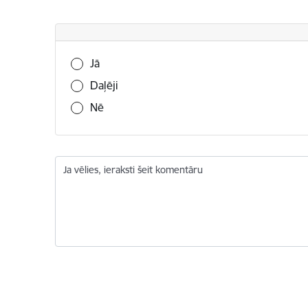
Vai šī informācija bija noderīga?
Jā
Daļēji
Nē
Ja vēlies, ieraksti šeit komentāru