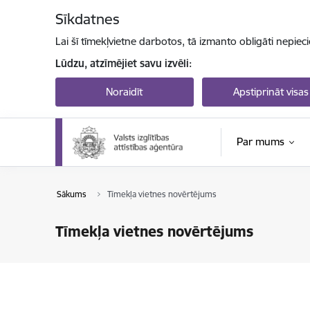
Pāriet uz lapas saturu
Sīkdatnes
Lai šī tīmekļvietne darbotos, tā izmanto obligāti nepiec
Lūdzu, atzīmējiet savu izvēli:
Noraidīt
Apstiprināt visas
Par mums
Sākums
Tīmekļa vietnes novērtējums
Tīmekļa vietnes novērtējums