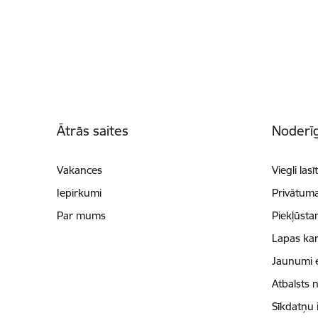
Kājene
Ātrās saites
Noderīg
Vakances
Viegli lasī
Iepirkumi
Privātuma
Par mums
Piekļūsta
Lapas kar
Jaunumi 
Atbalsts 
Sīkdatņu 