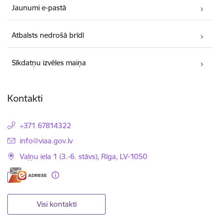
Jaunumi e-pastā
Atbalsts nedrošā brīdī
Sīkdatņu izvēles maiņa
Kontakti
+371 67814322
E-pasts:
info@viaa.gov.lv
Vaļņu iela 1 (3.-6. stāvs), Rīga, LV-1050
Visi kontakti