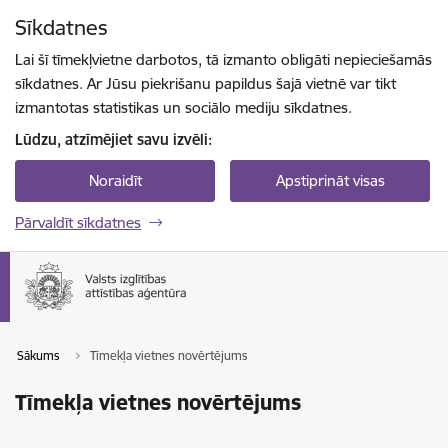
Pāriet uz lapas saturu
Sīkdatnes
Spied
lai meklētu
Enter
Lai šī tīmekļvietne darbotos, tā izmanto obligāti nepieciešamās
sīkdatnes. Ar Jūsu piekrišanu papildus šajā vietnē var tikt
izmantotas statistikas un sociālo mediju sīkdatnes.
Lūdzu, atzīmējiet savu izvēli:
Noraidīt
Apstiprināt visas
Pārvaldīt sīkdatnes
Sākums
Tīmekļa vietnes novērtējums
Tīmekļa vietnes novērtējums