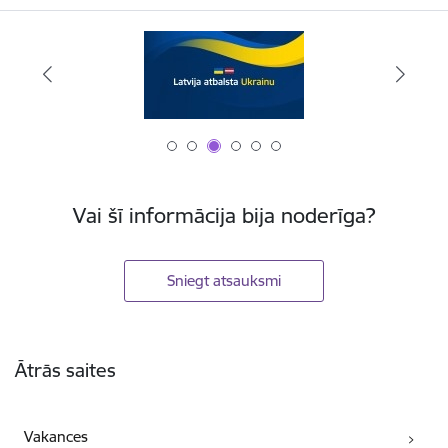
Vai šī informācija bija noderīga?
Sniegt atsauksmi
Kājene
Ātrās saites
Vakances