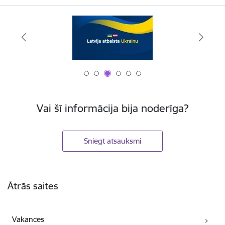
Vai šī informācija bija noderīga?
Sniegt atsauksmi
Kājene
Ātrās saites
Vakances