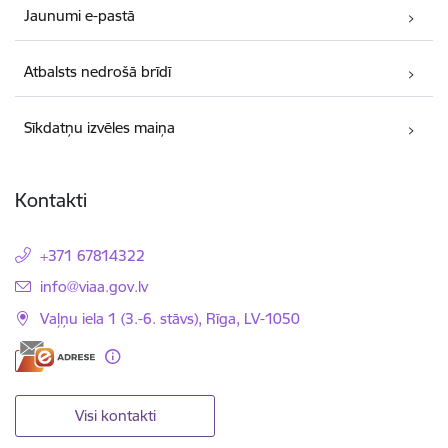
Jaunumi e-pastā
Atbalsts nedrošā brīdī
Sīkdatņu izvēles maiņa
Kontakti
+371 67814322
E-pasts:
info@viaa.gov.lv
Vaļņu iela 1 (3.-6. stāvs), Rīga, LV-1050
Visi kontakti