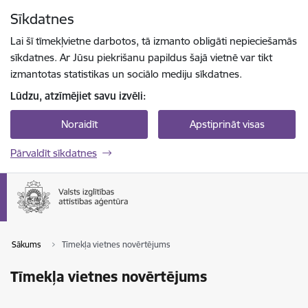
Pāriet uz lapas saturu
Sīkdatnes
Spied
lai meklētu
Enter
Lai šī tīmekļvietne darbotos, tā izmanto obligāti nepieciešamās
sīkdatnes. Ar Jūsu piekrišanu papildus šajā vietnē var tikt
izmantotas statistikas un sociālo mediju sīkdatnes.
Lūdzu, atzīmējiet savu izvēli:
Noraidīt
Apstiprināt visas
Pārvaldīt sīkdatnes
Sākums
Tīmekļa vietnes novērtējums
Tīmekļa vietnes novērtējums