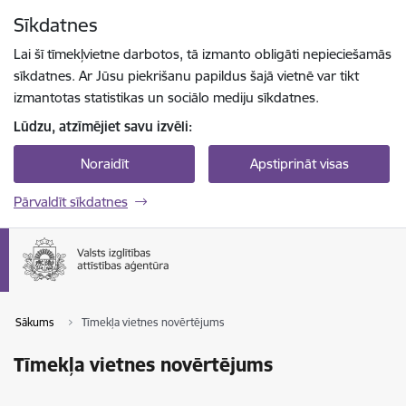
Pāriet uz lapas saturu
Sīkdatnes
Spied
lai meklētu
Enter
Lai šī tīmekļvietne darbotos, tā izmanto obligāti nepieciešamās
sīkdatnes. Ar Jūsu piekrišanu papildus šajā vietnē var tikt
izmantotas statistikas un sociālo mediju sīkdatnes.
Lūdzu, atzīmējiet savu izvēli:
Noraidīt
Apstiprināt visas
Pārvaldīt sīkdatnes
Sākums
Tīmekļa vietnes novērtējums
Tīmekļa vietnes novērtējums