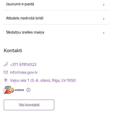
Jaunumi e-pastā
Atbalsts nedrošā brīdī
Sīkdatņu izvēles maiņa
Kontakti
+371 67814322
E-pasts:
info@viaa.gov.lv
Vaļņu iela 1 (3.-6. stāvs), Rīga, LV-1050
Visi kontakti