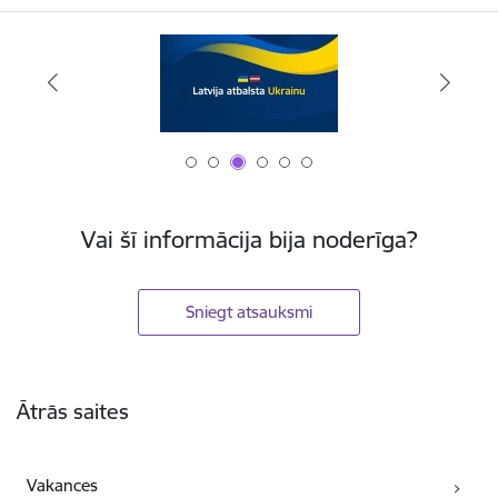
Vai šī informācija bija noderīga?
Sniegt atsauksmi
Kājene
Ātrās saites
Vakances