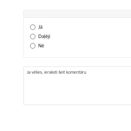
Vai šī informācija bija noderīga?
Jā
Daļēji
Nē
Ja vēlies, ieraksti šeit komentāru