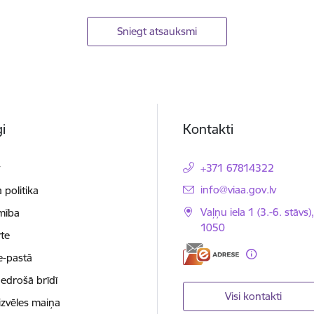
Sniegt atsauksmi
i
Kontakti
t
+371 67814322
E-pasts:
info@viaa.gov.lv
 politika
Vaļņu iela 1 (3.-6. stāvs)
mība
1050
te
e-pastā
nedrošā brīdī
Visi kontakti
izvēles maiņa