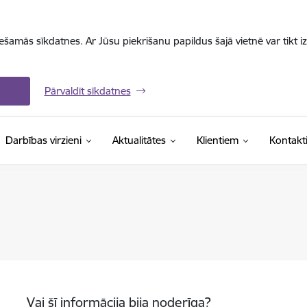
iešamās sīkdatnes. Ar Jūsu piekrišanu papildus šajā vietnē var tikt i
Pārvaldīt sīkdatnes
Darbības virzieni
Aktualitātes
Klientiem
Kontakt
Vai šī informācija bija noderīga?