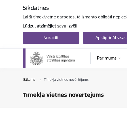
Pāriet uz lapas saturu
Sīkdatnes
Lai šī tīmekļvietne darbotos, tā izmanto obligāti nepiec
Lūdzu, atzīmējiet savu izvēli:
Noraidīt
Apstiprināt visas
Par mums
Sākums
Tīmekļa vietnes novērtējums
Tīmekļa vietnes novērtējums