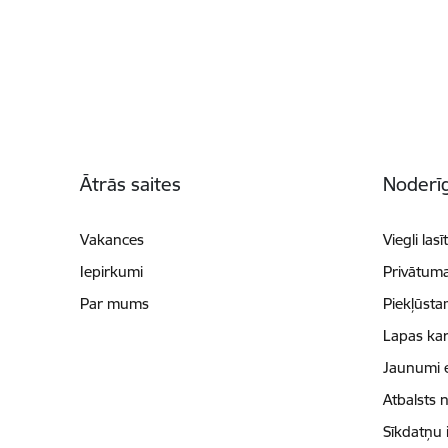
Kājene
Ātrās saites
Noderīg
Vakances
Viegli lasī
Iepirkumi
Privātuma
Par mums
Piekļūsta
Lapas kar
Jaunumi 
Atbalsts 
Sīkdatņu 