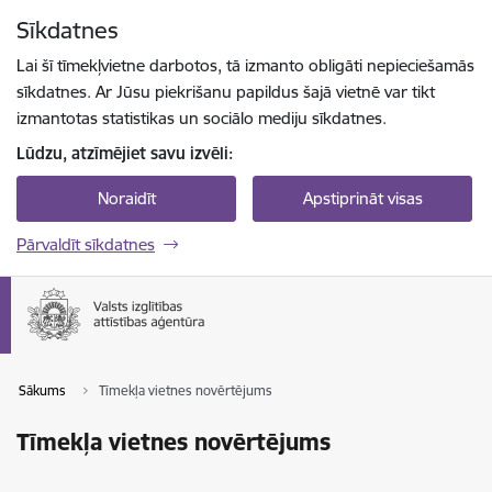
Pāriet uz lapas saturu
Sīkdatnes
Spied
lai meklētu
Enter
Lai šī tīmekļvietne darbotos, tā izmanto obligāti nepieciešamās
sīkdatnes. Ar Jūsu piekrišanu papildus šajā vietnē var tikt
izmantotas statistikas un sociālo mediju sīkdatnes.
Lūdzu, atzīmējiet savu izvēli:
Noraidīt
Apstiprināt visas
Pārvaldīt sīkdatnes
Sākums
Tīmekļa vietnes novērtējums
Tīmekļa vietnes novērtējums