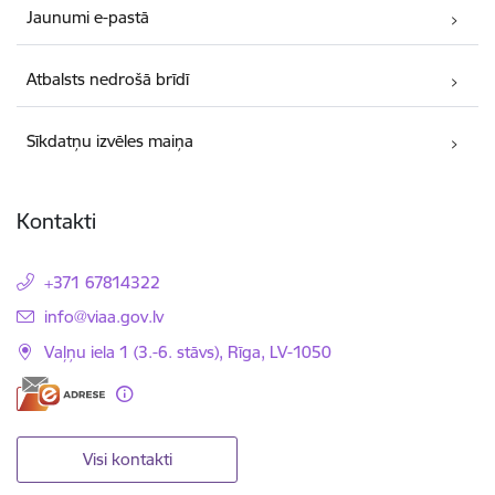
Jaunumi e-pastā
Atbalsts nedrošā brīdī
Sīkdatņu izvēles maiņa
Kontakti
+371 67814322
E-pasts:
info@viaa.gov.lv
Vaļņu iela 1 (3.-6. stāvs), Rīga, LV-1050
Visi kontakti