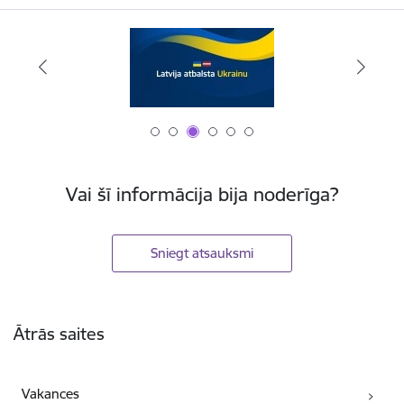
Vai šī informācija bija noderīga?
Sniegt atsauksmi
Kājene
Ātrās saites
Vakances