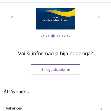
Vai šī informācija bija noderīga?
Sniegt atsauksmi
Kājene
Ātrās saites
Vakances