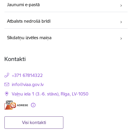
Jaunumi e-pastā
Atbalsts nedrošā brīdī
Sīkdatņu izvēles maiņa
Kontakti
+371 67814322
E-pasts:
info@viaa.gov.lv
Vaļņu iela 1 (3.-6. stāvs), Rīga, LV-1050
Visi kontakti