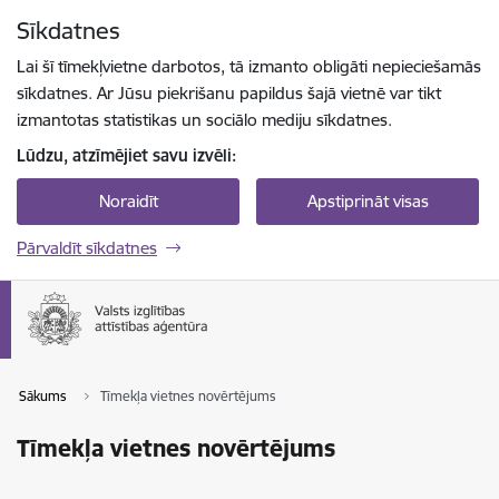
Pāriet uz lapas saturu
Sīkdatnes
Spied
lai meklētu
Enter
Lai šī tīmekļvietne darbotos, tā izmanto obligāti nepieciešamās
sīkdatnes. Ar Jūsu piekrišanu papildus šajā vietnē var tikt
izmantotas statistikas un sociālo mediju sīkdatnes.
Lūdzu, atzīmējiet savu izvēli:
Noraidīt
Apstiprināt visas
Pārvaldīt sīkdatnes
Sākums
Tīmekļa vietnes novērtējums
Tīmekļa vietnes novērtējums