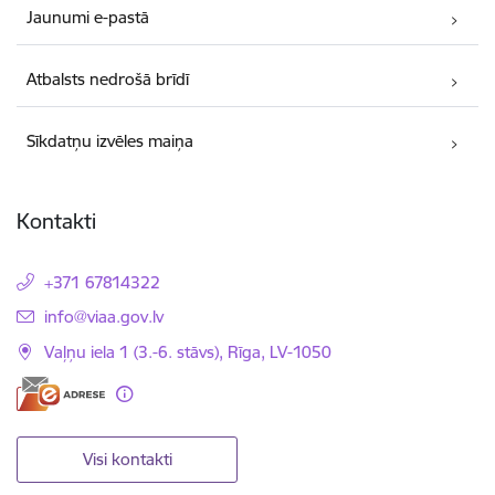
Jaunumi e-pastā
Atbalsts nedrošā brīdī
Sīkdatņu izvēles maiņa
Kontakti
+371 67814322
E-pasts:
info@viaa.gov.lv
Vaļņu iela 1 (3.-6. stāvs), Rīga, LV-1050
Visi kontakti