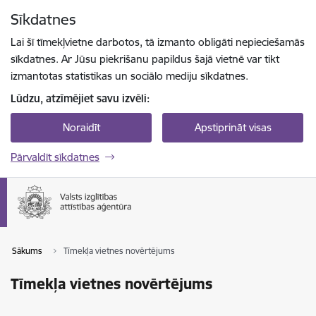
Pāriet uz lapas saturu
Sīkdatnes
Spied
lai meklētu
Enter
Lai šī tīmekļvietne darbotos, tā izmanto obligāti nepieciešamās
sīkdatnes. Ar Jūsu piekrišanu papildus šajā vietnē var tikt
izmantotas statistikas un sociālo mediju sīkdatnes.
Lūdzu, atzīmējiet savu izvēli:
Noraidīt
Apstiprināt visas
Pārvaldīt sīkdatnes
Sākums
Tīmekļa vietnes novērtējums
Tīmekļa vietnes novērtējums