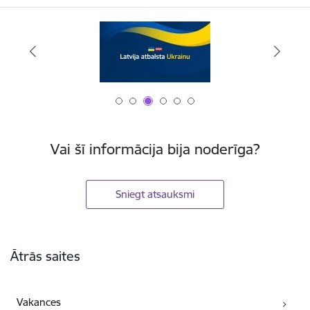
Vai šī informācija bija noderīga?
Sniegt atsauksmi
Kājene
Ātrās saites
Vakances