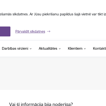
iešamās sīkdatnes. Ar Jūsu piekrišanu papildus šajā vietnē var tikt i
Pārvaldīt sīkdatnes
Darbības virzieni
Aktualitātes
Klientiem
Kontakt
Vai šī informācija bija noderīga?