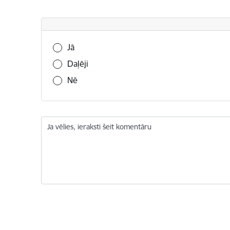
Vai šī informācija bija noderīga?
Jā
Daļēji
Nē
Ja vēlies, ieraksti šeit komentāru