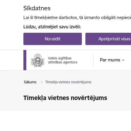
Pāriet uz lapas saturu
Sīkdatnes
Lai šī tīmekļvietne darbotos, tā izmanto obligāti nepiec
Lūdzu, atzīmējiet savu izvēli:
Noraidīt
Apstiprināt visas
Par mums
Sākums
Tīmekļa vietnes novērtējums
Tīmekļa vietnes novērtējums