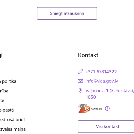
Sniegt atsauksmi
i
Kontakti
t
+371 67814322
E-pasts:
info@viaa.gov.lv
 politika
Vaļņu iela 1 (3.-6. stāvs)
mība
1050
te
e-pastā
nedrošā brīdī
Visi kontakti
izvēles maiņa