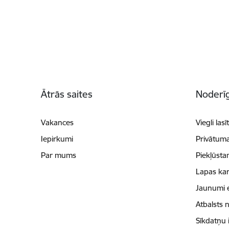
Kājene
Ātrās saites
Noderīg
Vakances
Viegli lasī
Iepirkumi
Privātuma
Par mums
Piekļūsta
Lapas kar
Jaunumi 
Atbalsts 
Sīkdatņu 