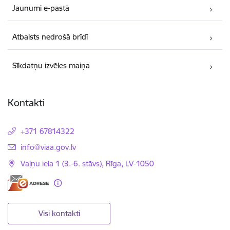
Jaunumi e-pastā
Atbalsts nedrošā brīdī
Sīkdatņu izvēles maiņa
Kontakti
+371 67814322
E-pasts:
info@viaa.gov.lv
Vaļņu iela 1 (3.-6. stāvs), Rīga, LV-1050
Visi kontakti