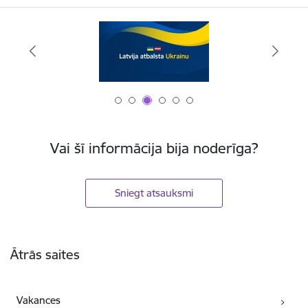
Vai šī informācija bija noderīga?
Sniegt atsauksmi
Kājene
Ātrās saites
Vakances