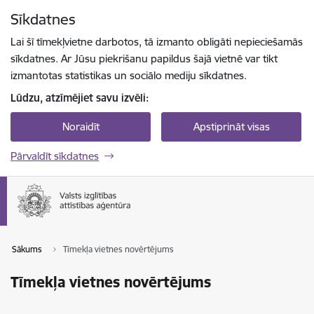
Pāriet uz lapas saturu
Sīkdatnes
Spied
lai meklētu
Enter
Lai šī tīmekļvietne darbotos, tā izmanto obligāti nepieciešamās
sīkdatnes. Ar Jūsu piekrišanu papildus šajā vietnē var tikt
izmantotas statistikas un sociālo mediju sīkdatnes.
Lūdzu, atzīmējiet savu izvēli:
Noraidīt
Apstiprināt visas
Pārvaldīt sīkdatnes
Sākums
Tīmekļa vietnes novērtējums
Tīmekļa vietnes novērtējums