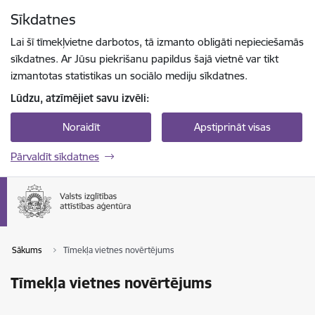
Pāriet uz lapas saturu
Sīkdatnes
Spied
lai meklētu
Enter
Lai šī tīmekļvietne darbotos, tā izmanto obligāti nepieciešamās
sīkdatnes. Ar Jūsu piekrišanu papildus šajā vietnē var tikt
izmantotas statistikas un sociālo mediju sīkdatnes.
Lūdzu, atzīmējiet savu izvēli:
Noraidīt
Apstiprināt visas
Pārvaldīt sīkdatnes
Sākums
Tīmekļa vietnes novērtējums
Tīmekļa vietnes novērtējums