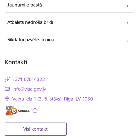
Jaunumi e-pastā
Atbalsts nedrošā brīdī
Sīkdatņu izvēles maiņa
Kontakti
+371 67814322
E-pasts:
info@viaa.gov.lv
Vaļņu iela 1 (3.-6. stāvs), Rīga, LV-1050
Visi kontakti