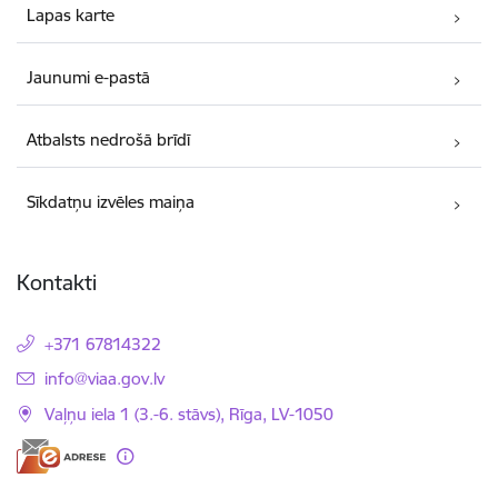
Lapas karte
Jaunumi e-pastā
Atbalsts nedrošā brīdī
Sīkdatņu izvēles maiņa
Kontakti
+371 67814322
E-pasts:
info@viaa.gov.lv
Vaļņu iela 1 (3.-6. stāvs), Rīga, LV-1050