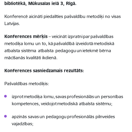
bibliotēkā, Mūkusalas ielā 3, Rīgā.
Konferencē aicināti piedalīties pašvaldību metodiķi no visas
Latvijas.
Konferences mērķis
– veicināt izpratni par pašvaldības
metodiķa lomu un to, kā pašvaldībā izveidotā metodiskā
atbalsta sistēma atbalsta pedagogu un ietekmē bērna
mācīšanās kvalitāti ikdienā.
Konferences sasniedzamais rezultāts:
Pašvaldības metodiķis:
izprot metodiķa lomu, savas profesionālās un personības
kompetences, veidojot metodiskā atbalsta sistēmu;
apzinās savas un pedagogu profesionālās pilnveides
vajadzības;