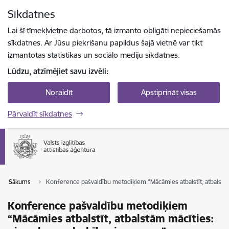
Pāriet uz lapas saturu
Sīkdatnes
Spied
lai meklētu
Enter
Lai šī tīmekļvietne darbotos, tā izmanto obligāti nepieciešamās
sīkdatnes. Ar Jūsu piekrišanu papildus šajā vietnē var tikt
izmantotas statistikas un sociālo mediju sīkdatnes.
Lūdzu, atzīmējiet savu izvēli:
Noraidīt
Apstiprināt visas
Pārvaldīt sīkdatnes
Sākums
Konference pašvaldību metodiķiem “Mācāmies atbalstīt, atbalstā
Konference pašvaldību metodiķiem
“Mācāmies atbalstīt, atbalstām mācīties: