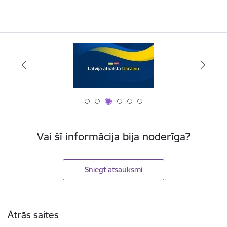
Vai šī informācija bija noderīga?
Sniegt atsauksmi
Kājene
Ātrās saites