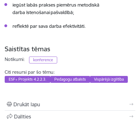
iegūst labās prakses piemērus metodiskā
darba īstenošanai pašvaldībā;
reflektē par sava darba efektivitāti.
Saistītas tēmas
Notikumi:
konference
Citi resursi par šo tēmu:
ESF+ Projekts 4.2.2.3.
Pedagogu atbalsts
Vispārējā izglītība
Drukāt lapu
Dalīties