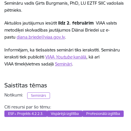
Semināru vadīs Ģirts Burgmanis, PhD, LU EZTF SIIC vadošais
pētnieks.
Aktuālos jautājumus iesūtīt
līdz 2. februārim
VIAA valsts
metodiķei skolvadības jautājumos Diānai Briedei uz e-
pastu
diana.briede@viaa.gov.lv
.
Informējam, ka tiešsaistes semināri tiks ierakstīti. Semināru
ieraksti tiek publicēti
VIAA
Youtube
kanālā
, kā arī
VIAA tīmekļvietnes sadaļā
Semināri
.
Saistītas tēmas
Notikumi:
Seminārs
Citi resursi par šo tēmu:
ESF+ Projekts 4.2.2.3.
Vispārējā izglītība
Profesionālā izglītība