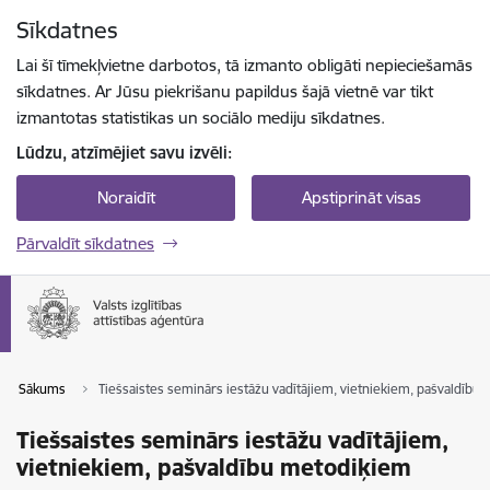
Pāriet uz lapas saturu
Sīkdatnes
Spied
lai meklētu
Enter
Lai šī tīmekļvietne darbotos, tā izmanto obligāti nepieciešamās
sīkdatnes. Ar Jūsu piekrišanu papildus šajā vietnē var tikt
izmantotas statistikas un sociālo mediju sīkdatnes.
Lūdzu, atzīmējiet savu izvēli:
Noraidīt
Apstiprināt visas
Pārvaldīt sīkdatnes
Sākums
Tiešsaistes seminārs iestāžu vadītājiem, vietniekiem, pašvaldību
Tiešsaistes seminārs iestāžu vadītājiem,
vietniekiem, pašvaldību metodiķiem