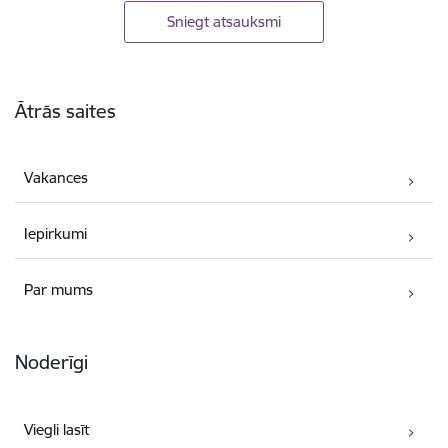
Sniegt atsauksmi
Kājene
Ātrās saites
Vakances
Iepirkumi
Par mums
Noderīgi
Viegli lasīt