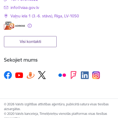
E-pasts:
info@viaa.gov.lv
Vaļņu iela 1 (3.-6. stāvs), Rīga, LV-1050
Visi kontakti
Sekojiet mums
© 2026 Valsts izglītības attīstības aģentūra, publicētā satura visas tiesības
aizsargātas.
© 2020 Valsts kanceleja, Tīmekļvietņu vienotās platformas visas tiesības