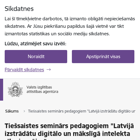
Pāriet uz lapas saturu
Sīkdatnes
Spied
lai meklētu
Enter
Lai šī tīmekļvietne darbotos, tā izmanto obligāti nepieciešamās
sīkdatnes. Ar Jūsu piekrišanu papildus šajā vietnē var tikt
izmantotas statistikas un sociālo mediju sīkdatnes.
Lūdzu, atzīmējiet savu izvēli:
Noraidīt
Apstiprināt visas
Pārvaldīt sīkdatnes
Sākums
Tiešsaistes seminārs pedagogiem "Latvijā izstrādātu digitālo un mā
Tiešsaistes seminārs pedagogiem "Latvijā
izstrādātu digitālo un mākslīgā intelekta