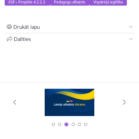
ESF+ Projekts 4.2.2.3.
Pedagogu atbalsts
Vispārējā izglītība
Drukāt lapu
Dalīties