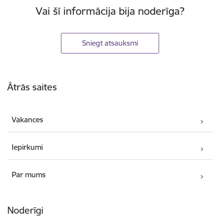
Vai šī informācija bija noderīga?
Sniegt atsauksmi
Kājene
Ātrās saites
Vakances
Iepirkumi
Par mums
Noderīgi