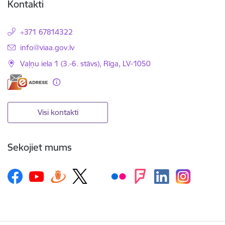
Kontakti
+371 67814322
E-pasts:
info@viaa.gov.lv
Vaļņu iela 1 (3.-6. stāvs), Rīga, LV-1050
Visi kontakti
Sekojiet mums