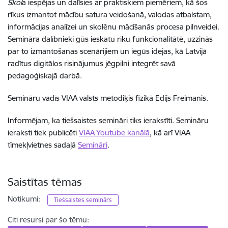
Skol
a iespējas un dalīsies ar praktiskiem piemēriem, kā šos
rīkus izmantot mācību satura veidošanā, valodas atbalstam,
informācijas analīzei un skolēnu mācīšanās procesa pilnveidei.
Semināra dalībnieki gūs ieskatu rīku funkcionalitātē, uzzinās
par to izmantošanas scenārijiem un iegūs idejas, kā Latvijā
radītus digitālos risinājumus jēgpilni integrēt savā
pedagoģiskajā darbā.
Semināru vadīs VIAA valsts metodiķis fizikā Edijs Freimanis.
Informējam, ka tiešsaistes semināri tiks ierakstīti. Semināru
ieraksti tiek publicēti
VIAA Youtube kanālā
, kā arī VIAA
tīmekļvietnes sadaļā
Semināri
.
Saistītas tēmas
Notikumi:
Tiešsaistes seminārs
Citi resursi par šo tēmu: