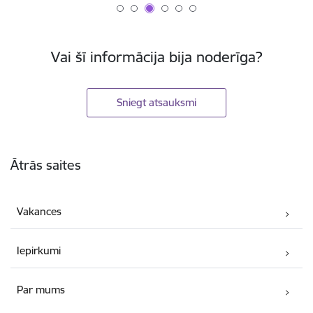
Vai šī informācija bija noderīga?
Sniegt atsauksmi
Kājene
Ātrās saites
Vakances
Iepirkumi
Par mums