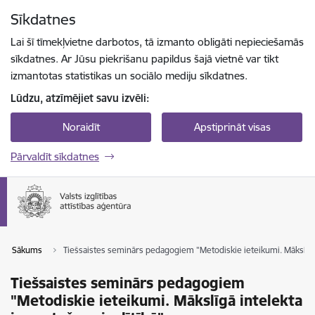
Pāriet uz lapas saturu
Sīkdatnes
Spied
lai meklētu
Enter
Lai šī tīmekļvietne darbotos, tā izmanto obligāti nepieciešamās
sīkdatnes. Ar Jūsu piekrišanu papildus šajā vietnē var tikt
izmantotas statistikas un sociālo mediju sīkdatnes.
Lūdzu, atzīmējiet savu izvēli:
Noraidīt
Apstiprināt visas
Pārvaldīt sīkdatnes
Sākums
Tiešsaistes seminārs pedagogiem "Metodiskie ieteikumi. Mākslīgā 
Tiešsaistes seminārs pedagogiem
"Metodiskie ieteikumi. Mākslīgā intelekta