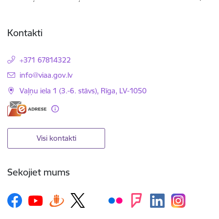
Kontakti
+371 67814322
E-pasts:
info@viaa.gov.lv
Vaļņu iela 1 (3.-6. stāvs), Rīga, LV-1050
Visi kontakti
Sekojiet mums