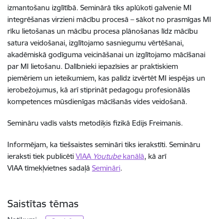
izmantošanu izglītībā. Seminārā tiks aplūkoti galvenie MI
integrēšanas virzieni mācību procesā – sākot no prasmīgas MI
rīku lietošanas un mācību procesa plānošanas līdz mācību
satura veidošanai, izglītojamo sasniegumu vērtēšanai,
akadēmiskā godīguma veicināšanai un izglītojamo mācīšanai
par MI lietošanu. Dalībnieki iepazīsies ar praktiskiem
piemēriem un ieteikumiem, kas palīdz izvērtēt MI iespējas un
ierobežojumus, kā arī stiprināt pedagogu profesionālās
kompetences mūsdienīgas mācīšanās vides veidošanā.
Semināru vadīs valsts metodiķis fizikā Edijs Freimanis.
Informējam, ka tiešsaistes semināri tiks ierakstīti. Semināru
ieraksti tiek publicēti
VIAA
Youtube
kanālā
, kā arī
VIAA tīmekļvietnes sadaļā
Semināri
.
Saistītas tēmas