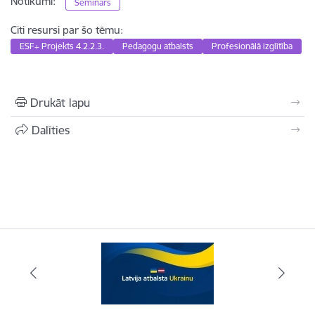
Notikumi:
Seminārs
Citi resursi par šo tēmu:
ESF+ Projekts 4.2.2.3.
Pedagogu atbalsts
Profesionālā izglītība
Drukāt lapu
Dalīties