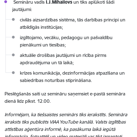
Semināru vadīs
I.J.Mihailovs
un tiks aplūkoti šādi
jautājumi:
civilās aizsardzības sistēma, tās darbības principi un
atbildīgās institūcijas;
izglītojamo, vecāku, pedagogu un pašvaldību
pienākumi un tiesības;
aktuālie drošības jautājumi un rīcība pirms
apdraudējuma un tā laikā;
krīzes komunikācija, dezinformācijas atpazīšana un
sabiedrības noturības stiprināšana.
Pieslēgšanās saiti uz semināru saņemsiet e-pastā semināra
dienā līdz plkst. 12.00.
Informējam, ka tiešsaistes seminārs tiks ierakstīts. Semināra
ieraksts tiks publicēts VIAA YouTube kanālā. Valsts izglītības
attīstības aģentūra informē, ka pasākuma laikā iegūtā
informācija, fotoattēli un video materiāli var tikt izmantoti