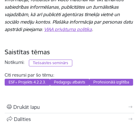
sabiedrības informēšanas, publicitātes un žurnālistikas
vajadzībām, kā arī publicēti aģentūras tīmekļa vietnē un
sociālo mediju kontos. Plašāka informācija par personas datu
apstrādi pieejama:
VIAA privātuma politika
.
Saistītas tēmas
Notikumi:
Tiešsaistes seminārs
Citi resursi par šo tēmu:
ESF+ Projekts 4.2.2.3.
Pedagogu atbalsts
Profesionālā izglītība
Drukāt lapu
Dalīties