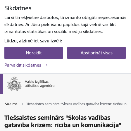
Pāriet uz lapas saturu
Sīkdatnes
Spied
lai meklētu
Enter
Lai šī tīmekļvietne darbotos, tā izmanto obligāti nepieciešamās
sīkdatnes. Ar Jūsu piekrišanu papildus šajā vietnē var tikt
izmantotas statistikas un sociālo mediju sīkdatnes.
Lūdzu, atzīmējiet savu izvēli:
Noraidīt
Apstiprināt visas
Pārvaldīt sīkdatnes
Sākums
Tiešsaistes seminārs “Skolas vadības gatavība krīzēm: rīcība un k
Tiešsaistes seminārs “Skolas vadības
gatavība krīzēm: rīcība un komunikācija”