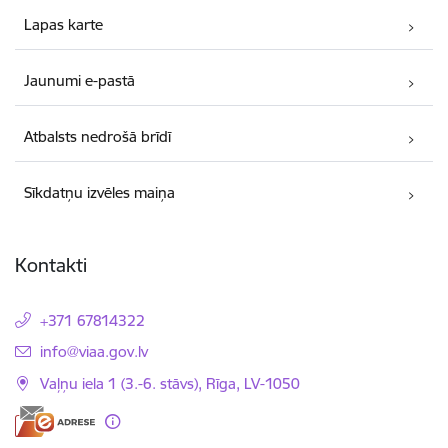
Lapas karte
Jaunumi e-pastā
Atbalsts nedrošā brīdī
Sīkdatņu izvēles maiņa
Kontakti
+371 67814322
E-pasts:
info@viaa.gov.lv
Vaļņu iela 1 (3.-6. stāvs), Rīga, LV-1050