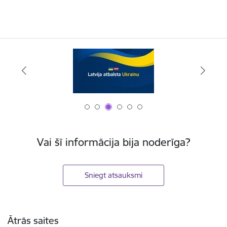
Vai šī informācija bija noderīga?
Sniegt atsauksmi
Kājene
Ātrās saites