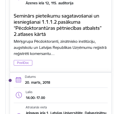
Āzenes iela 12, 115. auditorija
Seminārs pieteikumu sagatavošanai un
iesniegšanai 1.1.1.2.pasākuma
“Pēcdoktorantūras pētniecības atbalsts”
2.atlases kārtā
Mērķgrupa Pēcdoktoranti, zinātnisko institūciju,
augstskolu un Latvijas Republikas Uzņēmumu reģistrā
reģistrēti komersantu…
PostDoc
Datums
20. marts, 2018
Laiks
14.00–17.00
Atrašanās vieta
Jelgavas iela 1, Latvijas Universitāte, Dabaszinātņu