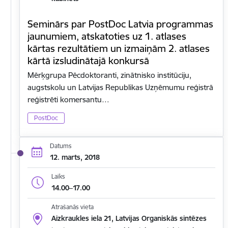
Seminārs par PostDoc Latvia programmas
jaunumiem, atskatoties uz 1. atlases
kārtas rezultātiem un izmaiņām 2. atlases
kārtā izsludinātajā konkursā
Mērķgrupa Pēcdoktoranti, zinātnisko institūciju,
augstskolu un Latvijas Republikas Uzņēmumu reģistrā
reģistrēti komersantu…
PostDoc
Datums
12. marts, 2018
Laiks
14.00–17.00
Atrašanās vieta
Aizkraukles iela 21, Latvijas Organiskās sintēzes