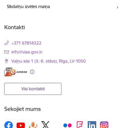
Sīkdatņu izvēles maiņa
Kontakti
+371 67814322
E-pasts:
info@viaa.gov.lv
Vaļņu iela 1 (3.-6. stāvs), Rīga, LV-1050
Visi kontakti
Sekojiet mums