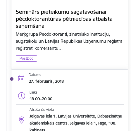
Seminārs pieteikumu sagatavošanai
pēcdoktorantūras pētniecības atbalsta
saņemšanai
Mērķgrupa Pēcdoktoranti, zinātnisko institūciju,
augstskolu un Latvijas Republikas Uzņēmumu reģistrā
reģistrēti komersantu…
PostDoc
Datums
27. februāris, 2018
Laiks
18.00–20.00
Atrašanās vieta
Jelgavas iela 1, Latvijas Universitāte, Dabaszinātņu
akadēmiskais centrs, Jelgavas iela 1, Rīga, 108.
kabinets