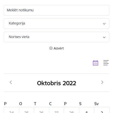
Meklēt notikumu
Kategorija
Norises vieta
Aizvērt
Oktobris 2022
P
O
T
C
P
S
Sv
24
25
26
27
28
1
2