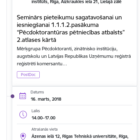
institūts, Rīga, Aizkraukles iela 21, Lielajā zālē
Seminārs pieteikumu sagatavošanai un
iesniegšanai 1.1.1.2.pasākuma
“Pēcdoktorantūras pētniecības atbalsts”
2.atlases kārtā
Mērķgrupa Pēcdoktoranti, zinātnisko institūciju,
augstskolu un Latvijas Republikas Uzņēmumu reģistrā
reģistrēti komersantu…
PostDoc
Datums
16. marts, 2018
Laiks
14.00–17.00
Atrašanās vieta
Āzenas ielā 12, Rīgas Tehniskā universitāte, Rīga,