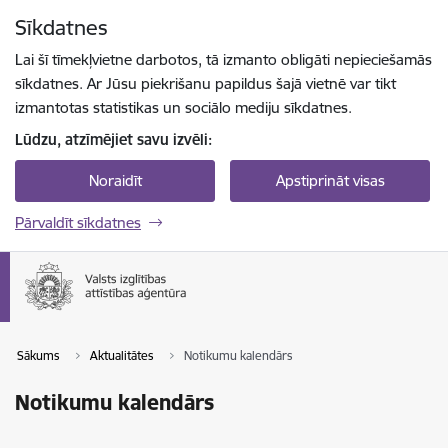
Pāriet uz lapas saturu
Sīkdatnes
Spied
lai meklētu
Enter
Lai šī tīmekļvietne darbotos, tā izmanto obligāti nepieciešamās
sīkdatnes. Ar Jūsu piekrišanu papildus šajā vietnē var tikt
izmantotas statistikas un sociālo mediju sīkdatnes.
Lūdzu, atzīmējiet savu izvēli:
Noraidīt
Apstiprināt visas
Pārvaldīt sīkdatnes
Sākums
Aktualitātes
Notikumu kalendārs
Notikumu kalendārs