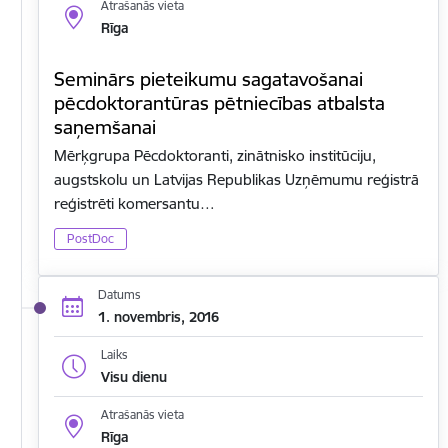
Atrašanās vieta
Rīga
Seminārs pieteikumu sagatavošanai
pēcdoktorantūras pētniecības atbalsta
saņemšanai
Mērķgrupa Pēcdoktoranti, zinātnisko institūciju,
augstskolu un Latvijas Republikas Uzņēmumu reģistrā
reģistrēti komersantu…
PostDoc
Datums
1. novembris, 2016
Laiks
Visu dienu
Atrašanās vieta
Rīga