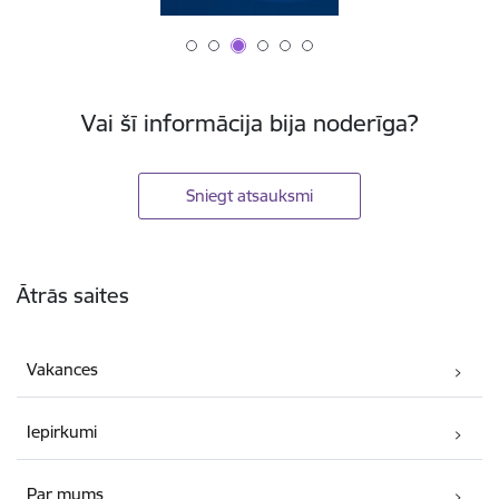
Vai šī informācija bija noderīga?
Sniegt atsauksmi
Kājene
Ātrās saites
Vakances
Iepirkumi
Par mums