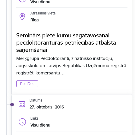
Visu dienu
Atrašanās vieta
Rīga
Seminārs pieteikumu sagatavošanai
pēcdoktorantūras pētniecības atbalsta
saņemšanai
Mērķgrupa Pēcdoktoranti, zinātnisko institūciju,
augstskolu un Latvijas Republikas Uzņēmumu reģistrā
reģistrēti komersantu…
PostDoc
Datums
27. oktobris, 2016
Laiks
Visu dienu