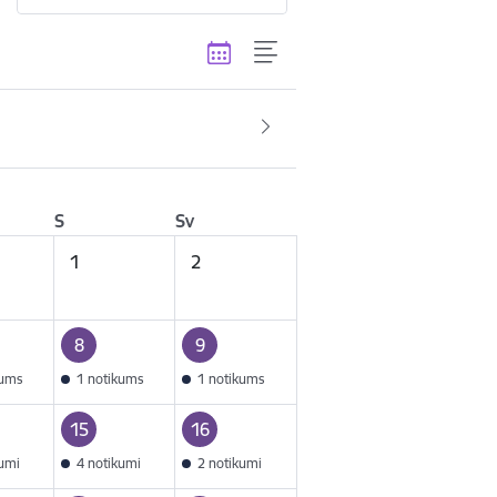
S
Sv
1
2
8
9
kums
1 notikums
1 notikums
15
16
kumi
4 notikumi
2 notikumi