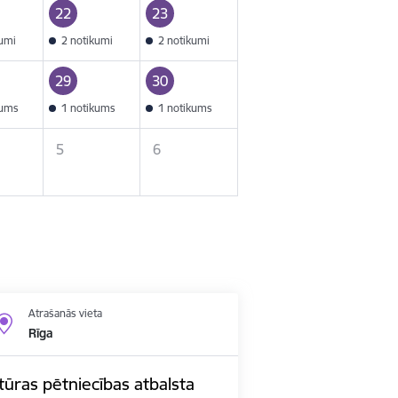
22
23
kumi
2 notikumi
2 notikumi
29
30
kums
1 notikums
1 notikums
5
6
Atrašanās vieta
Rīga
ūras pētniecības atbalsta