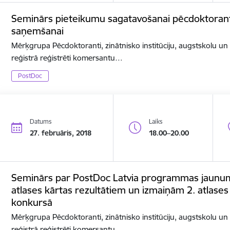
Seminārs pieteikumu sagatavošanai pēcdoktorant
saņemšanai
Mērķgrupa Pēcdoktoranti, zinātnisko institūciju, augstskolu u
reģistrā reģistrēti komersantu…
PostDoc
Datums
Laiks
27. februāris, 2018
18.00–20.00
Seminārs par PostDoc Latvia programmas jaunumi
atlases kārtas rezultātiem un izmaiņām 2. atlases 
konkursā
Mērķgrupa Pēcdoktoranti, zinātnisko institūciju, augstskolu u
reģistrā reģistrēti komersantu…