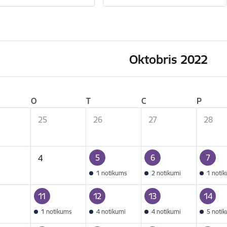
Oktobris 2022
O
T
C
P
25
26
27
28
5
6
7
4
1 notikums
2 notikumi
1 noti
11
12
13
14
1 notikums
4 notikumi
4 notikumi
5 noti