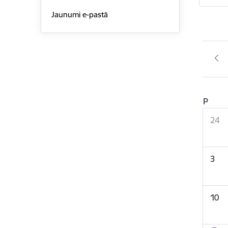
Jaunumi e-pastā
P
24
3
10