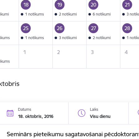
18
19
20
21
tikumi
1 notikums
2 notikumi
6 notikumi
3 noti
25
26
27
28
tikums
1 notikums
3 notikumi
2 notikumi
1 noti
1
2
3
4
tikums
ktobris
Datums
Laiks
18. oktobris, 2016
Visu dienu
Seminārs pieteikumu sagatavošanai pēcdoktorant