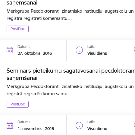
saņemšanai
Mērķgrupa Pēcdoktoranti, zinātnisko institūciju, augstskolu u
reģistrā reģistrēti komersantu…
PostDoc
Datums
Laiks
27. oktobris, 2016
Visu dienu
Seminārs pieteikumu sagatavošanai pēcdoktorant
saņemšanai
Mērķgrupa Pēcdoktoranti, zinātnisko institūciju, augstskolu u
reģistrā reģistrēti komersantu…
PostDoc
Datums
Laiks
1. novembris, 2016
Visu dienu