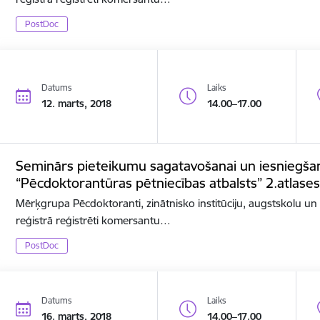
PostDoc
Datums
Laiks
12. marts, 2018
14.00–17.00
Seminārs pieteikumu sagatavošanai un iesniegša
“Pēcdoktorantūras pētniecības atbalsts” 2.atlases
Mērķgrupa Pēcdoktoranti, zinātnisko institūciju, augstskolu u
reģistrā reģistrēti komersantu…
PostDoc
Datums
Laiks
16. marts, 2018
14.00–17.00