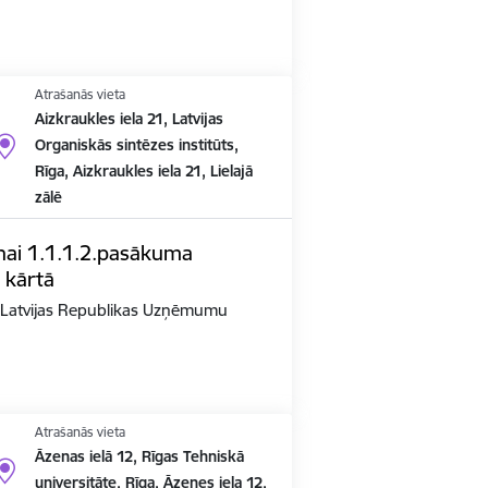
Atrašanās vieta
Aizkraukles iela 21, Latvijas
Organiskās sintēzes institūts,
Rīga, Aizkraukles iela 21, Lielajā
zālē
nai 1.1.1.2.pasākuma
 kārtā
n Latvijas Republikas Uzņēmumu
Atrašanās vieta
Āzenas ielā 12, Rīgas Tehniskā
universitāte, Rīga, Āzenes iela 12,