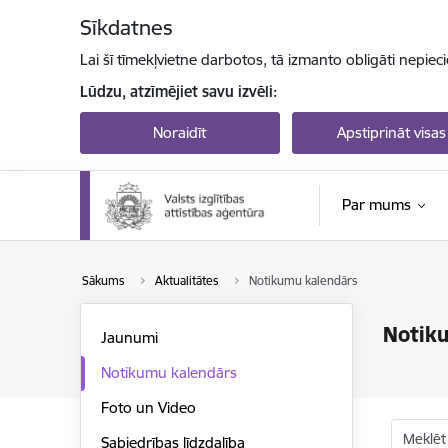
Pāriet uz lapas saturu
Sīkdatnes
Lai šī tīmekļvietne darbotos, tā izmanto obligāti nepiec
Lūdzu, atzīmējiet savu izvēli:
Noraidīt
Apstiprināt visas
Par mums
Sākums
Aktualitātes
Notikumu kalendārs
Notik
Jaunumi
Notikumu kalendārs
Foto un Video
Meklēt
Sabiedrības līdzdalība