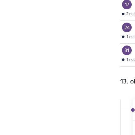
17
2 no
24
1 no
31
1 no
13. o