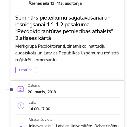
Āzenes iela 12, 115. auditorija
Seminārs pieteikumu sagatavošanai un
iesniegšanai 1.1.1.2.pasākuma
“Pēcdoktorantūras pētniecības atbalsts”
2.atlases kārtā
Mērķgrupa Pēcdoktoranti, zinātnisko institūciju,
augstskolu un Latvijas Republikas Uzņēmumu reģistrā
reģistrēti komersantu…
PostDoc
Datums
20. marts, 2018
Laiks
14.00–17.00
Atrašanās vieta
Jelgavas iela 1, Latvijas Universitāte, Dabaszinātņu