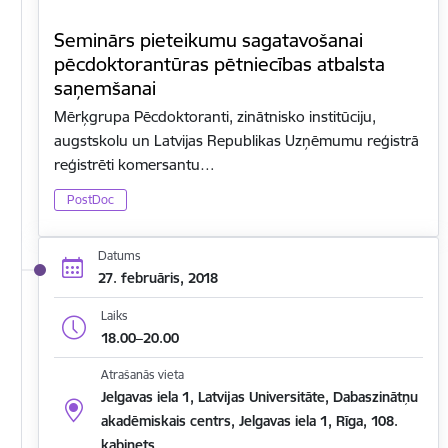
Seminārs pieteikumu sagatavošanai
pēcdoktorantūras pētniecības atbalsta
saņemšanai
Mērķgrupa Pēcdoktoranti, zinātnisko institūciju,
augstskolu un Latvijas Republikas Uzņēmumu reģistrā
reģistrēti komersantu…
PostDoc
Datums
27. februāris, 2018
Laiks
18.00–20.00
Atrašanās vieta
Jelgavas iela 1, Latvijas Universitāte, Dabaszinātņu
akadēmiskais centrs, Jelgavas iela 1, Rīga, 108.
kabinets