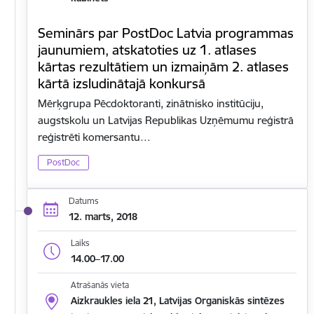
Seminārs par PostDoc Latvia programmas
jaunumiem, atskatoties uz 1. atlases
kārtas rezultātiem un izmaiņām 2. atlases
kārtā izsludinātajā konkursā
Mērķgrupa Pēcdoktoranti, zinātnisko institūciju,
augstskolu un Latvijas Republikas Uzņēmumu reģistrā
reģistrēti komersantu…
PostDoc
Datums
12. marts, 2018
Laiks
14.00–17.00
Atrašanās vieta
Aizkraukles iela 21, Latvijas Organiskās sintēzes