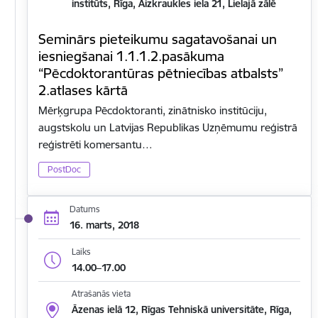
institūts, Rīga, Aizkraukles iela 21, Lielajā zālē
Seminārs pieteikumu sagatavošanai un
iesniegšanai 1.1.1.2.pasākuma
“Pēcdoktorantūras pētniecības atbalsts”
2.atlases kārtā
Mērķgrupa Pēcdoktoranti, zinātnisko institūciju,
augstskolu un Latvijas Republikas Uzņēmumu reģistrā
reģistrēti komersantu…
PostDoc
Datums
16. marts, 2018
Laiks
14.00–17.00
Atrašanās vieta
Āzenas ielā 12, Rīgas Tehniskā universitāte, Rīga,