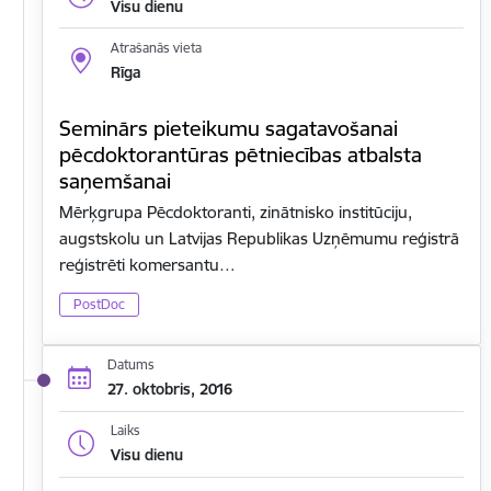
Visu dienu
Atrašanās vieta
Rīga
Seminārs pieteikumu sagatavošanai
pēcdoktorantūras pētniecības atbalsta
saņemšanai
Mērķgrupa Pēcdoktoranti, zinātnisko institūciju,
augstskolu un Latvijas Republikas Uzņēmumu reģistrā
reģistrēti komersantu…
PostDoc
Datums
27. oktobris, 2016
Laiks
Visu dienu