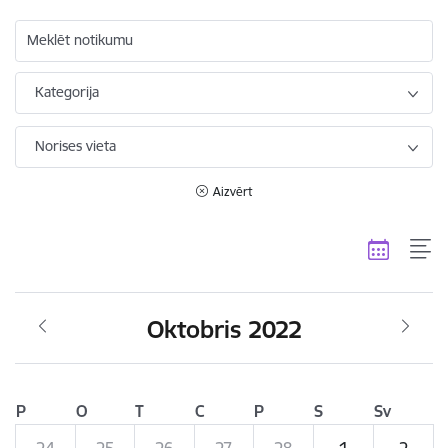
Meklēt notikumu
Kategorija
Norises vieta
Aizvērt
Oktobris 2022
P
O
T
C
P
S
Sv
24
25
26
27
28
1
2