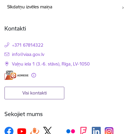
Sīkdatņu izvēles maiņa
Kontakti
+371 67814322
E-pasts:
info@viaa.gov.lv
Vaļņu iela 1 (3.-6. stāvs), Rīga, LV-1050
Visi kontakti
Sekojiet mums