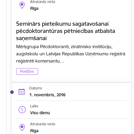
Atrašanās vieta
Rīga
Seminārs pieteikumu sagatavošanai
pēcdoktorantūras pētniecības atbalsta
saņemšanai
Mērķgrupa Pēcdoktoranti, zinātnisko institūciju,
augstskolu un Latvijas Republikas Uzņēmumu reģistrā
reģistrēti komersantu…
PostDoc
Datums
1. novembris, 2016
Laiks
Visu dienu
Atrašanās vieta
Rīga