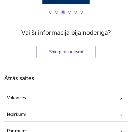
Vai šī informācija bija noderīga?
Sniegt atsauksmi
Kājene
Ātrās saites
Vakances
Iepirkumi
Par mums