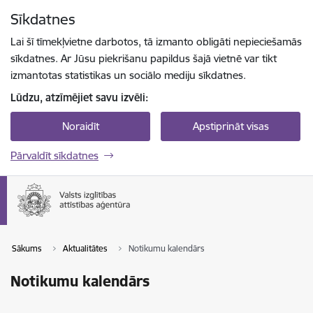
Pāriet uz lapas saturu
Sīkdatnes
Spied
lai meklētu
Enter
Lai šī tīmekļvietne darbotos, tā izmanto obligāti nepieciešamās
sīkdatnes. Ar Jūsu piekrišanu papildus šajā vietnē var tikt
izmantotas statistikas un sociālo mediju sīkdatnes.
Lūdzu, atzīmējiet savu izvēli:
Noraidīt
Apstiprināt visas
Pārvaldīt sīkdatnes
Sākums
Aktualitātes
Notikumu kalendārs
Notikumu kalendārs