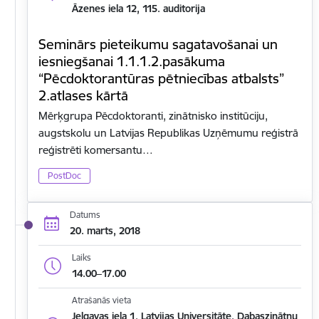
Āzenes iela 12, 115. auditorija
Seminārs pieteikumu sagatavošanai un
iesniegšanai 1.1.1.2.pasākuma
“Pēcdoktorantūras pētniecības atbalsts”
2.atlases kārtā
Mērķgrupa Pēcdoktoranti, zinātnisko institūciju,
augstskolu un Latvijas Republikas Uzņēmumu reģistrā
reģistrēti komersantu…
PostDoc
Datums
20. marts, 2018
Laiks
14.00–17.00
Atrašanās vieta
Jelgavas iela 1, Latvijas Universitāte, Dabaszinātņu