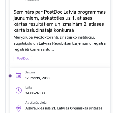
Seminārs par PostDoc Latvia programmas
jaunumiem, atskatoties uz 1. atlases
kārtas rezultātiem un izmaiņām 2. atlases
kārtā izsludinātajā konkursā
Mērķgrupa Pēcdoktoranti, zinātnisko institūciju,
augstskolu un Latvijas Republikas Uzņēmumu reģistrā
reģistrēti komersantu…
PostDoc
Datums
12. marts, 2018
Laiks
14.00–17.00
Atrašanās vieta
Aizkraukles iela 21, Latvijas Organiskās sintēzes