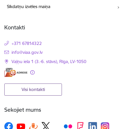
Sīkdatņu izvēles maiņa
Kontakti
+371 67814322
E-pasts:
info@viaa.gov.lv
Vaļņu iela 1 (3.-6. stāvs), Rīga, LV-1050
Visi kontakti
Sekojiet mums