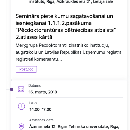
institūts, Rīga, Aizkraukles iela 21, Lielajā zālē
Seminārs pieteikumu sagatavošanai un
iesniegšanai 1.1.1.2.pasākuma
“Pēcdoktorantūras pētniecības atbalsts”
2.atlases kārtā
Mērķgrupa Pēcdoktoranti, zinātnisko institūciju,
augstskolu un Latvijas Republikas Uzņēmumu reģistrā
reģistrēti komersantu…
PostDoc
Datums
16. marts, 2018
Laiks
14.00–17.00
Atrašanās vieta
Āzenas ielā 12, Rīgas Tehniskā universitāte, Rīga,