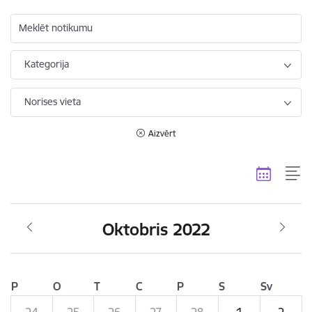
Meklēt notikumu
Kategorija
Norises vieta
Aizvērt
Oktobris 2022
P
O
T
C
P
S
Sv
24
25
26
27
28
1
2