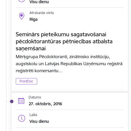
Visu dienu
Atrašanās vieta
Rīga
Seminārs pieteikumu sagatavošanai
pēcdoktorantūras pētniecības atbalsta
saņemšanai
Mērķgrupa Pēcdoktoranti, zinātnisko institūciju,
augstskolu un Latvijas Republikas Uzņēmumu reģistrā
reģistrēti komersantu…
PostDoc
Datums
27. oktobris, 2016
Laiks
Visu dienu