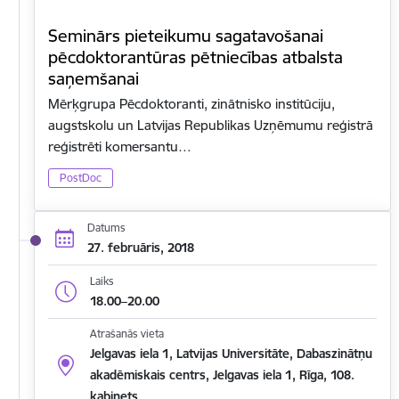
Seminārs pieteikumu sagatavošanai
pēcdoktorantūras pētniecības atbalsta
saņemšanai
Mērķgrupa Pēcdoktoranti, zinātnisko institūciju,
augstskolu un Latvijas Republikas Uzņēmumu reģistrā
reģistrēti komersantu…
PostDoc
Datums
27. februāris, 2018
Laiks
18.00–20.00
Atrašanās vieta
Jelgavas iela 1, Latvijas Universitāte, Dabaszinātņu
akadēmiskais centrs, Jelgavas iela 1, Rīga, 108.
kabinets