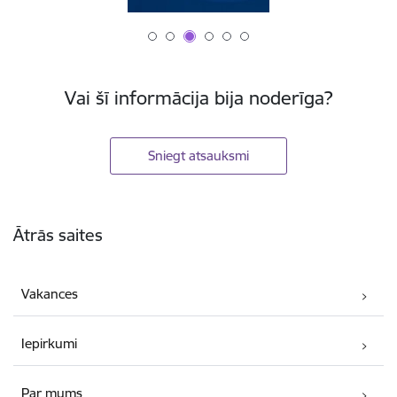
Vai šī informācija bija noderīga?
Sniegt atsauksmi
Kājene
Ātrās saites
Vakances
Iepirkumi
Par mums