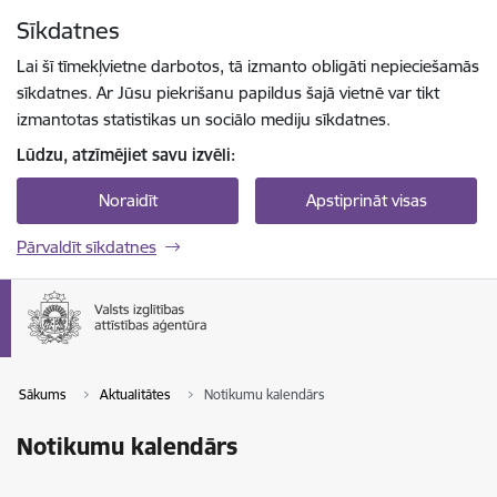
Pāriet uz lapas saturu
Sīkdatnes
Spied
lai meklētu
Enter
Lai šī tīmekļvietne darbotos, tā izmanto obligāti nepieciešamās
sīkdatnes. Ar Jūsu piekrišanu papildus šajā vietnē var tikt
izmantotas statistikas un sociālo mediju sīkdatnes.
Lūdzu, atzīmējiet savu izvēli:
Noraidīt
Apstiprināt visas
Pārvaldīt sīkdatnes
Sākums
Aktualitātes
Notikumu kalendārs
Notikumu kalendārs