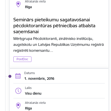
Atrašanās vieta
Rīga
Seminārs pieteikumu sagatavošanai
pēcdoktorantūras pētniecības atbalsta
saņemšanai
Mērķgrupa Pēcdoktoranti, zinātnisko institūciju,
augstskolu un Latvijas Republikas Uzņēmumu reģistrā
reģistrēti komersantu…
PostDoc
Datums
1. novembris, 2016
Laiks
Visu dienu
Atrašanās vieta
Rīga