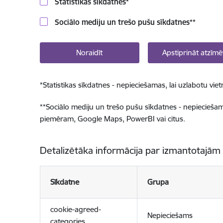
Statistikas sīkdatnes
*
Sociālo mediju un trešo pušu sīkdatnes
**
Noraidīt
Apstiprināt atzīmē
*
Statistikas sīkdatnes - nepieciešamas, lai uzlabotu v
**
Sociālo mediju un trešo pušu sīkdatnes - nepieciešamas
piemēram, Google Maps, PowerBI vai citus.
Detalizētāka informācija par izmantotajām
Sīkdatne
Grupa
cookie-agreed-
Nepieciešams
categories