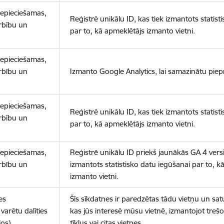
nepieciešamas,
Reģistrē unikālu ID, kas tiek izmantots statist
arbību un
par to, kā apmeklētājs izmanto vietni.
nepieciešamas,
arbību un
Izmanto Google Analytics, lai samazinātu piep
nepieciešamas,
Reģistrē unikālu ID, kas tiek izmantots statist
arbību un
par to, kā apmeklētājs izmanto vietni.
nepieciešamas,
Reģistrē unikālu ID priekš jaunākās GA 4 versij
arbību un
izmantots statistisko datu iegūšanai par to, k
izmanto vietni.
es
Šīs sīkdatnes ir paredzētas tādu vietņu un sat
varētu dalīties
kas jūs interesē mūsu vietnē, izmantojot treš
los)
tīklus vai citas vietnes.