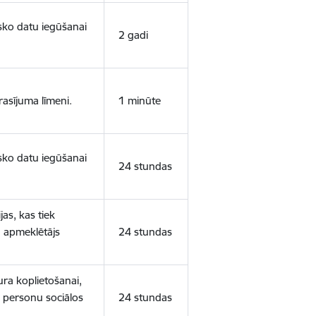
isko datu iegūšanai
2 gadi
rasījuma līmeni.
1 minūte
isko datu iegūšanai
24 stundas
as, kas tiek
ā apmeklētājs
24 stundas
ura koplietošanai,
o personu sociālos
24 stundas