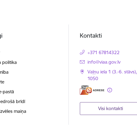
i
Kontakti
t
+371 67814322
E-pasts:
info@viaa.gov.lv
 politika
Vaļņu iela 1 (3.-6. stāvs)
mība
1050
te
e-pastā
nedrošā brīdī
Visi kontakti
izvēles maiņa