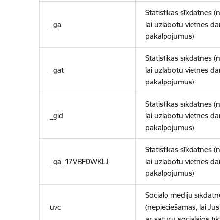
Statistikas sīkdatnes (
_ga
lai uzlabotu vietnes d
pakalpojumus)
Statistikas sīkdatnes (
_gat
lai uzlabotu vietnes d
pakalpojumus)
Statistikas sīkdatnes (
_gid
lai uzlabotu vietnes d
pakalpojumus)
Statistikas sīkdatnes (
_ga_17VBF0WKLJ
lai uzlabotu vietnes d
pakalpojumus)
Sociālo mediju sīkdatn
uvc
(nepieciešamas, lai Jūs 
ar saturu sociālajos tīk