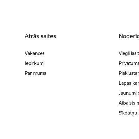
Kājene
Ātrās saites
Noderīg
Vakances
Viegli lasī
Iepirkumi
Privātuma
Par mums
Piekļūsta
Lapas kar
Jaunumi 
Atbalsts 
Sīkdatņu 