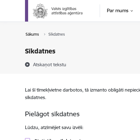
Pāriet uz lapas saturu
Par mums
Sākums
Sīkdatnes
Sīkdatnes
Atskaņot tekstu
Lai šī tīmekļvietne darbotos, tā izmanto obligāti nepiec
sīkdatnes.
Pielāgot sīkdatnes
Lūdzu, atzīmējiet savu izvēli: