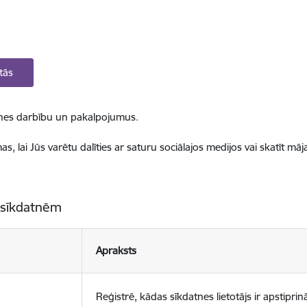
tās
ietnes darbību un pakalpojumus.
, lai Jūs varētu dalīties ar saturu sociālajos medijos vai skatīt mā
 sīkdatnēm
Apraksts
Reģistrē, kādas sīkdatnes lietotājs ir apstiprinā