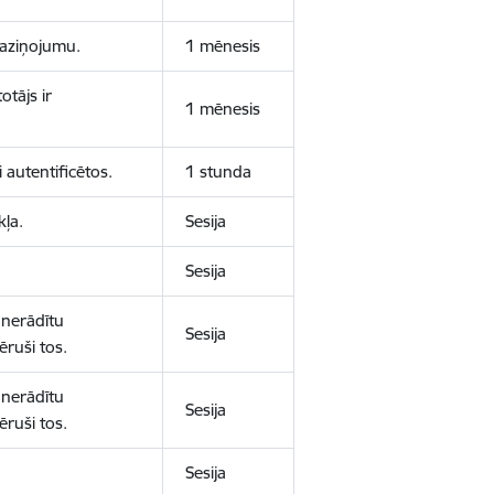
 paziņojumu.
1 mēnesis
otājs ir
1 mēnesis
 autentificētos.
1 stunda
kļa.
Sesija
Sesija
 nerādītu
Sesija
ēruši tos.
 nerādītu
Sesija
ēruši tos.
Sesija